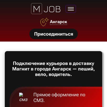
Ангарск
нсии
Присоединиться
щества
ги
тройства
Подключение курьеров в доставку
рос
Магнит в городе Ангарск — пеший,
твет
вело, водитель.
Прямое оформление по
СМЗ.