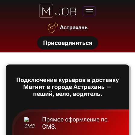
Астрахань
нсии
Присоединиться
щества
ги
тройства
Подключение курьеров в доставку
рос
Магнит в городе Астрахань —
твет
пеший, вело, водитель.
Прямое оформление по
СМЗ.