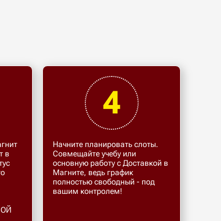
4
агнит
Начните планировать слоты.
т в
Совмещайте учебу или
тус
основную работу с Доставкой в
то
Магните, ведь график
полностью свободный - под
и
вашим контролем!
МОЙ