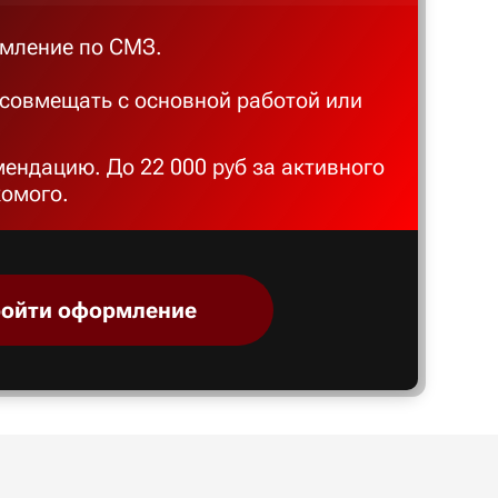
мление по СМЗ.
совмещать с основной работой или
мендацию. До 22 000 руб за активного
комого.
ойти оформление