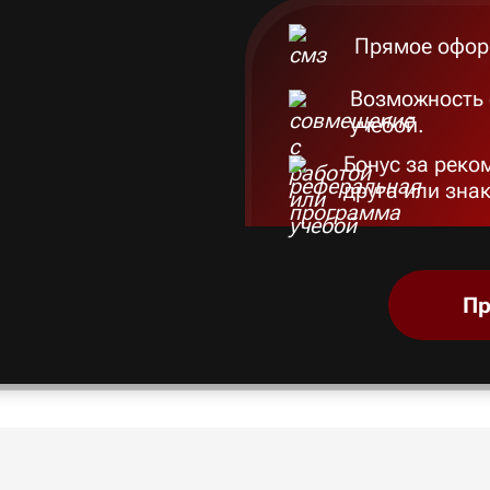
Прямое офор
Возможность 
учебой.
Бонус за реко
друга или зна
Пр