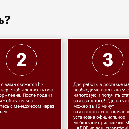
ь?
2
3
 с вами свяжется hr-
Для работы в доставке м
жер, чтобы записать вас
необходимо встать на уче
ормление. После подачи
налоговую и получить ста
и - обязательно
самозанятого! Сделать э
тесь с менеджером через
можно за 15 минут
рам.
самостоятельно, скачав 
установив официальное
мобильное приложение 
НАЛОГ на ваш смартфон!