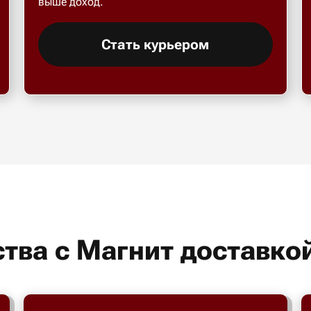
выше доход.
Стать курьером
тва с Магнит доставко