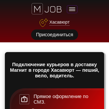
Хасавюрт
нсии
Присоединиться
щества
ги
тройства
Подключение курьеров в доставку
рос
Магнит в городе Хасавюрт — пеший,
твет
вело, водитель.
Прямое оформление по
СМЗ.