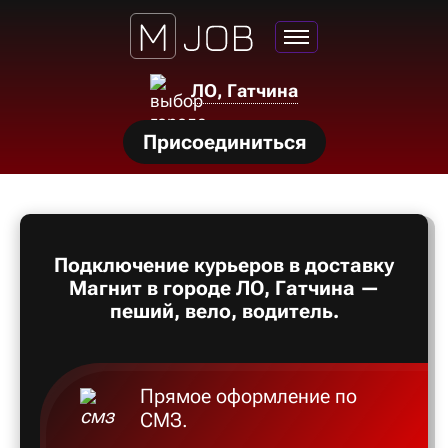
ЛО, Гатчина
нсии
Присоединиться
щества
ги
тройства
Подключение курьеров в доставку
рос
Магнит в городе ЛО, Гатчина —
твет
пеший, вело, водитель.
Прямое оформление по
СМЗ.