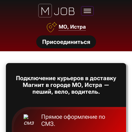
МО, Истра
нсии
Присоединиться
щества
ги
тройства
Подключение курьеров в доставку
рос
Магнит в городе МО, Истра —
твет
пеший, вело, водитель.
Прямое оформление по
СМЗ.