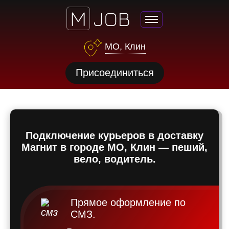
МО, Клин
нсии
Присоединиться
щества
ги
тройства
Подключение курьеров в доставку
рос
Магнит в городе МО, Клин — пеший,
твет
вело, водитель.
Прямое оформление по
СМЗ.