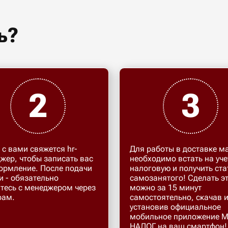
ь?
2
3
 с вами свяжется hr-
Для работы в доставке м
жер, чтобы записать вас
необходимо встать на уче
ормление. После подачи
налоговую и получить ста
и - обязательно
самозанятого! Сделать э
тесь с менеджером через
можно за 15 минут
рам.
самостоятельно, скачав 
установив официальное
мобильное приложение 
НАЛОГ на ваш смартфон!