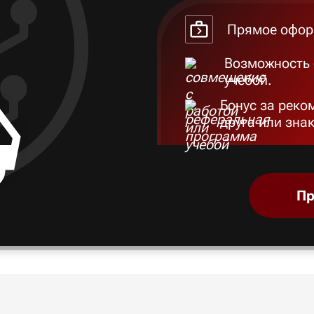
Прямое офор
Возможность 
учебой.
Бонус за реко
друга или зна
Пр