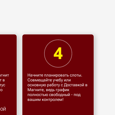
4
агнит
Начните планировать слоты.
т в
Совмещайте учебу или
тус
основную работу с Доставкой в
то
Магните, ведь график
полностью свободный - под
и
вашим контролем!
МОЙ