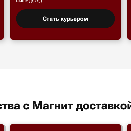
выше доход.
Стать курьером
тва с Магнит доставко