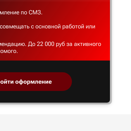
мление по СМЗ.
совмещать с основной работой или
мендацию. До 22 000 руб за активного
комого.
ойти оформление