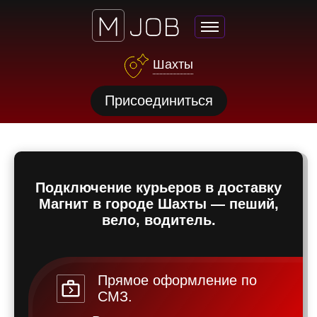
Шахты
нсии
Присоединиться
щества
ги
тройства
Подключение курьеров в доставку
рос
Магнит в городе Шахты — пеший,
твет
вело, водитель.
Прямое оформление по
СМЗ.