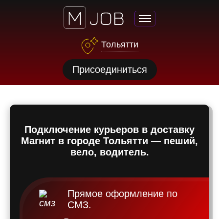
Тольятти
нсии
Присоединиться
щества
ги
тройства
Подключение курьеров в доставку
рос
Магнит в городе Тольятти — пеший,
твет
вело, водитель.
Прямое оформление по
СМЗ.