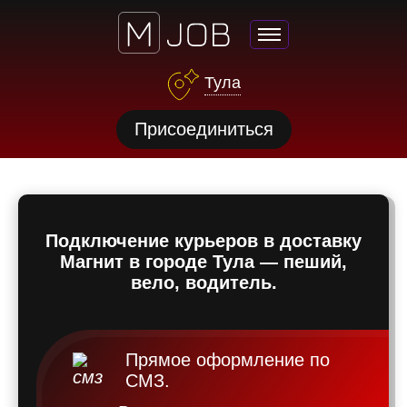
Тула
нсии
Присоединиться
щества
ги
тройства
Подключение курьеров в доставку
рос
Магнит в городе Тула — пеший,
твет
вело, водитель.
Прямое оформление по
СМЗ.