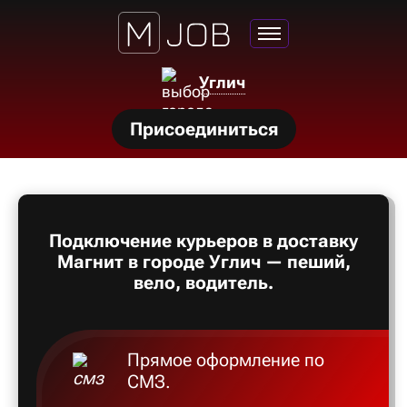
Углич
нсии
Присоединиться
щества
ги
тройства
Подключение курьеров в доставку
рос
Магнит в городе Углич — пеший,
твет
вело, водитель.
Прямое оформление по
СМЗ.