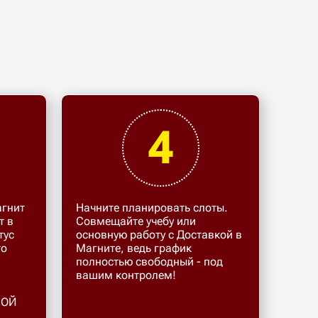
4
агнит
Начните планировать слоты.
т в
Совмещайте учебу или
тус
основную работу с Доставкой в
то
Магните, ведь график
полностью свободный - под
и
вашим контролем!
МОЙ