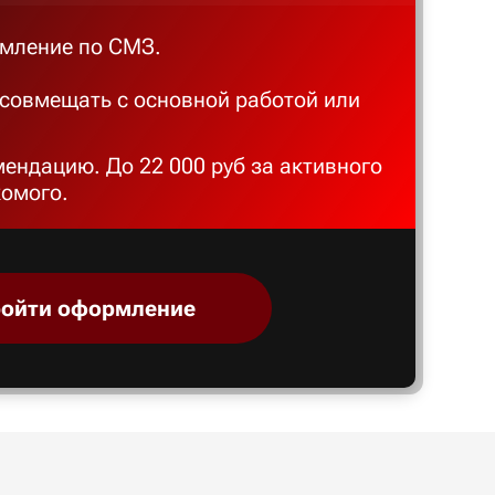
мление по СМЗ.
совмещать с основной работой или
мендацию. До 22 000 руб за активного
комого.
ойти оформление