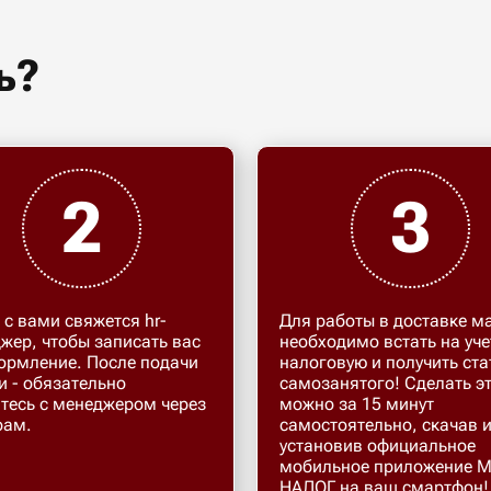
ь?
2
3
 с вами свяжется hr-
Для работы в доставке м
жер, чтобы записать вас
необходимо встать на уче
ормление. После подачи
налоговую и получить ста
и - обязательно
самозанятого! Сделать э
тесь с менеджером через
можно за 15 минут
рам.
самостоятельно, скачав 
установив официальное
мобильное приложение 
НАЛОГ на ваш смартфон!