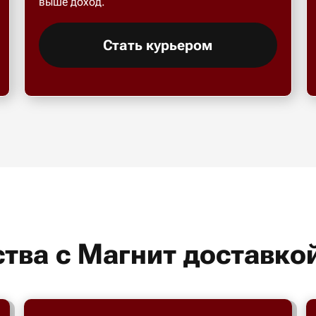
выше доход.
Стать курьером
тва с Магнит доставко