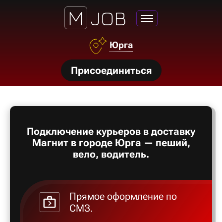
Юрга
нсии
Присоединиться
щества
ги
тройства
Подключение курьеров в доставку
рос
Магнит в городе Юрга — пеший,
твет
вело, водитель.
Прямое оформление по
СМЗ.