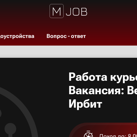
доустройства
Вопрос - ответ
Работа курь
Вакансия: В
Ирбит
Доход до: 8 0