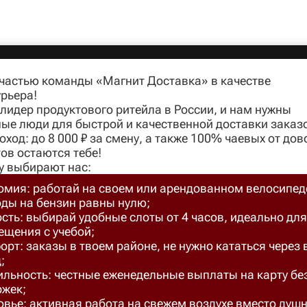
 частью команды «Магнит Доставка» в качестве
рьера!
идер продуктового ритейла в России, и нам нужны
ые люди для быстрой и качественной доставки заказ
оход: до 8 000 ₽ за смену, а также 100% чаевых от до
ов остаются тебе!
у выбирают нас:
омия: работай на своем или арендованном велосипед
оды на бензин равны нулю;
сть: выбирай удобные слоты от 4 часов, идеально для
ещения с учебой;
рт: заказы в твоем районе, не нужно кататься через 
;
ильность: честные еженедельные выплаты на карту бе
ржек;
вье: активная работа на свежем воздухе вместо душ