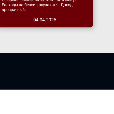
Бугульма
Расходы на бензин окупаются. Доход
прозрачный.
Бугурусл
04.04.2026
Буденнов
Бузулук
Валуйки
Великие 
Великий 
Великий 