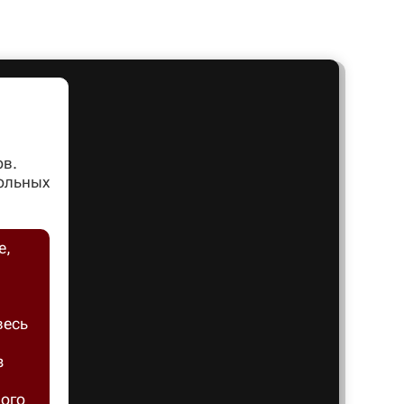
Артем
Архангел
Асбест
ов.
вольных
Астрахан
е,
Ахтубинс
весь
Ачинск
з
Балаков
ного