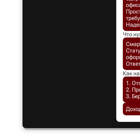
офис
Прост
требу
Надеж
Что ну
Смар
Стат
офор
Отве
Как на
1. От
2. П
3. Бе
Доход