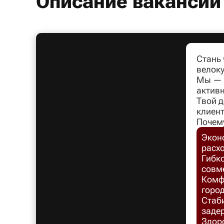
Описание вакансии
Стань
велоку
Мы — л
активн
Твой д
клиент
Почем
Экон
расх
Гибко
совм
Комфо
город
Стаб
заде
Здоро