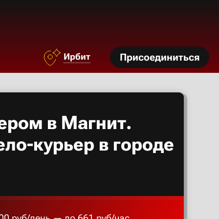
Азов
Аксай
Ирбит
Присоединиться
Алексан
Александ
ером в Магнит.
Алексеев
ело-курьер в городе
Алексин
Альметье
00 руб/день — до 661 руб/час