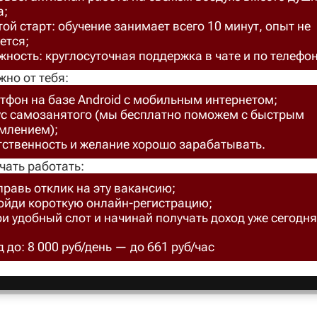
а;
ой старт: обучение занимает всего 10 минут, опыт не
ется;
ность: круглосуточная поддержка в чате и по телефон
жно от тебя:
тфон на базе Android с мобильным интернетом;
ус самозанятого (мы бесплатно поможем с быстрым
млением);
тственность и желание хорошо зарабатывать.
чать работать:
правь отклик на эту вакансию;
ройди короткую онлайн-регистрацию;
ри удобный слот и начинай получать доход уже сегодня
 до: 8 000 руб/день — до 661 руб/час