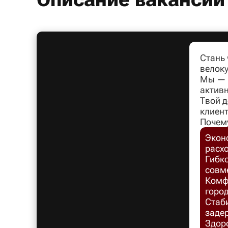
Стань
велоку
Мы — л
активн
Твой д
клиент
Почем
Экон
расх
Гибко
совм
Комфо
город
Стаб
заде
Здоро