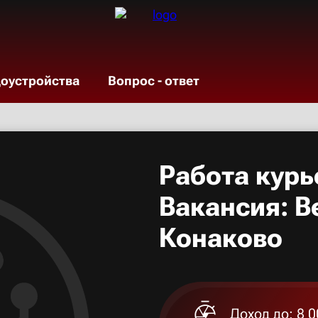
доустройства
Вопрос - ответ
Работа курь
Вакансия: В
Конаково
Доход до: 8 0