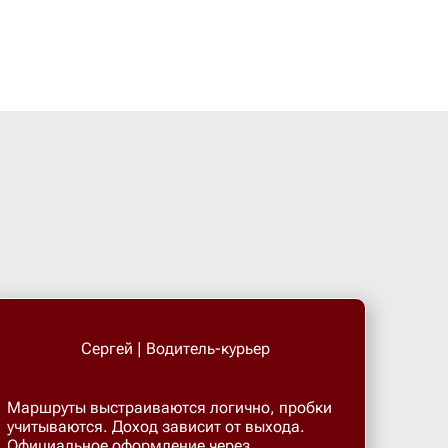
Большой 
Бор
Борисогл
Борович
Братск
Брянск
Сергей | Водитель-курьер
Бугры
Маршруты выстраиваются логично, пробки
учитываются. Доход зависит от выхода.
Официальное оформление через