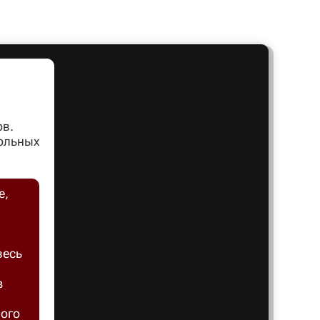
Артем
Архангел
ов.
Асбест
вольных
Астрахан
е,
Ахтубинс
весь
Ачинск
з
Балаков
ного