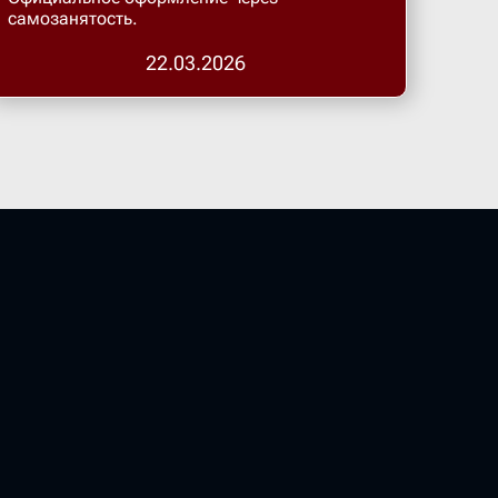
Бугульма
самозанятость.
22.03.2026
Бугурусл
Буденнов
Бузулук
Валуйки
Великие 
Великий 
Великий 