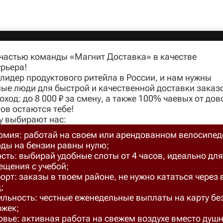
 частью команды «Магнит Доставка» в качестве
рьера!
идер продуктового ритейла в России, и нам нужны
ые люди для быстрой и качественной доставки заказ
оход: до 8 000 ₽ за смену, а также 100% чаевых от до
ов остаются тебе!
у выбирают нас:
омия: работай на своем или арендованном велосипед
оды на бензин равны нулю;
сть: выбирай удобные слоты от 4 часов, идеально для
ещения с учебой;
рт: заказы в твоем районе, не нужно кататься через 
;
ильность: честные еженедельные выплаты на карту бе
ржек;
вье: активная работа на свежем воздухе вместо душ