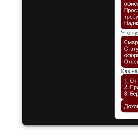
офис
Прост
требу
Надеж
Что ну
Смар
Стат
офор
Отве
Как на
1. От
2. П
3. Бе
Доход