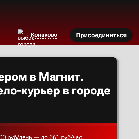
Азов
Аксай
Конаково
Присоединиться
Алексан
Александ
ером в Магнит.
ело-курьер в городе
Алексеев
Алексин
Альметье
00 руб/день — до 661 руб/час