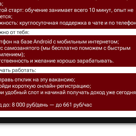
а;
ой старт: обучение занимает всего 10 минут, опыт не
ется;
ность: круглосуточная поддержка в чате и по телефон
жно от тебя:
тфон на базе Android с мобильным интернетом;
ус самозанятого (мы бесплатно поможем с быстрым
млением);
тственность и желание хорошо зарабатывать.
чать работать:
правь отклик на эту вакансию;
ройди короткую онлайн-регистрацию;
ри удобный слот и начинай получать доход уже сегодня
 до: 8 000 руб/день — до 661 руб/час