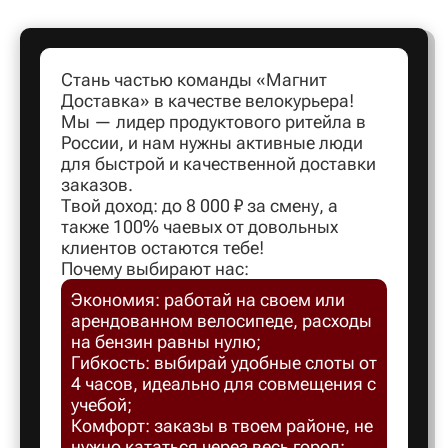
Артем
Стань частью команды «Магнит
Доставка» в качестве велокурьера!
Архангел
Мы — лидер продуктового ритейла в
России, и нам нужны активные люди
для быстрой и качественной доставки
Асбест
заказов.
Твой доход: до 8 000 ₽ за смену, а
также 100% чаевых от довольных
Астрахан
клиентов остаются тебе!
Почему выбирают нас:
Экономия: работай на своем или
Ахтубинс
арендованном велосипеде, расходы
на бензин равны нулю;
Ачинск
Гибкость: выбирай удобные слоты от
4 часов, идеально для совмещения с
учебой;
Балаков
Комфорт: заказы в твоем районе, не
нужно кататься через весь город;