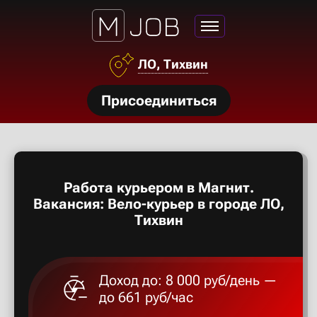
Азов
ЛО, Тихвин
Аксай
нсии
Присоединиться
Алексан
щества
ги
Александ
тройства
Работа курьером в Магнит.
рос
Алексеев
Вакансия: Вело-курьер в городе ЛО,
твет
Тихвин
Алексин
Доход до: 8 000 руб/день —
Альметье
до 661 руб/час