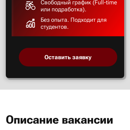
Свободный график (Full-time
Анадырь
или подработка).
Без опыта. Подходит для
Анапа
студентов.
Ангарск
Оставить заявку
Анжеро-С
Апатиты
Арзамас
Армавир
Описание вакансии
Арсеньев