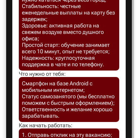
Стабильность: честные
Балахна
еженедельные выплаты на карту без
задержек;
Здоровье: активная работа на
Балашов
свежем воздухе вместо душного
офиса;
Простой старт: обучение занимает
Балтийск
всего 10 минут, опыт не требуется;
Надежность: круглосуточная
поддержка в чате и по телефону.
Барнаул
Что нужно от тебя:
Смартфон на базе Android с
Батайск
мобильным интернетом;
Статус самозанятого (мы бесплатно
поможем с быстрым оформлением);
Безенчук
Ответственность и желание хорошо
зарабатывать.
Белая Ка
Как начать работать:
1. Отправь отклик на эту вакансию;