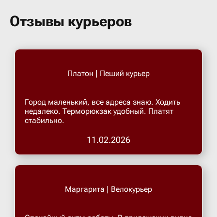
Бугульма
Отзывы курьеров
Бугурусл
Буденнов
Платон | Пеший курьер
Бузулук
Город маленький, все адреса знаю. Ходить
недалеко. Терморюкзак удобный. Платят
стабильно.
Валуйки
11.02.2026
Великие 
Великий 
Маргарита | Велокурьер
Великий 