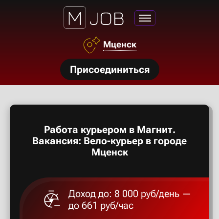
Азов
Мценск
Аксай
нсии
Присоединиться
Алексан
щества
ги
Александ
тройства
Работа курьером в Магнит.
рос
Алексеев
Вакансия: Вело-курьер в городе
твет
Мценск
Алексин
Доход до: 8 000 руб/день —
Альметье
до 661 руб/час