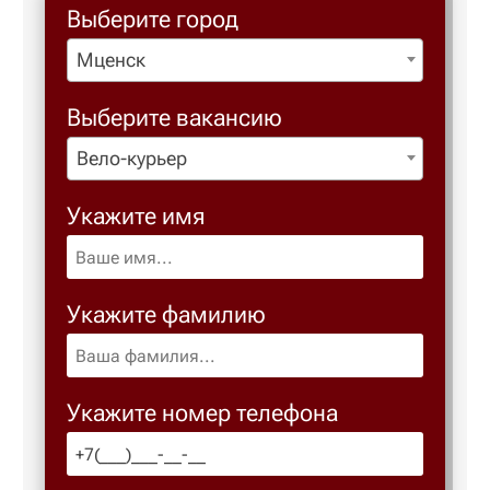
Выберите город
Мценск
Березовс
Выберите вакансию
Березов
Вело-курьер
Бийск
Укажите имя
Биробид
Укажите фамилию
Бирск
Благове
Укажите номер телефона
Благода