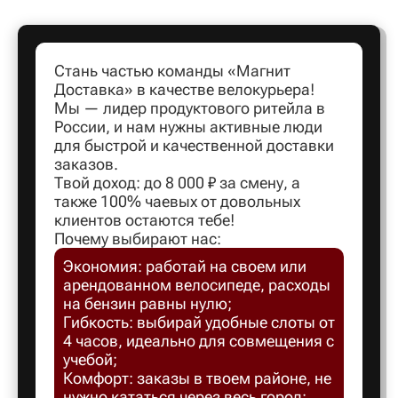
Артем
Стань частью команды «Магнит
Доставка» в качестве велокурьера!
Архангел
Мы — лидер продуктового ритейла в
России, и нам нужны активные люди
для быстрой и качественной доставки
Асбест
заказов.
Твой доход: до 8 000 ₽ за смену, а
также 100% чаевых от довольных
Астрахан
клиентов остаются тебе!
Почему выбирают нас:
Экономия: работай на своем или
Ахтубинс
арендованном велосипеде, расходы
на бензин равны нулю;
Ачинск
Гибкость: выбирай удобные слоты от
4 часов, идеально для совмещения с
учебой;
Балаков
Комфорт: заказы в твоем районе, не
нужно кататься через весь город;