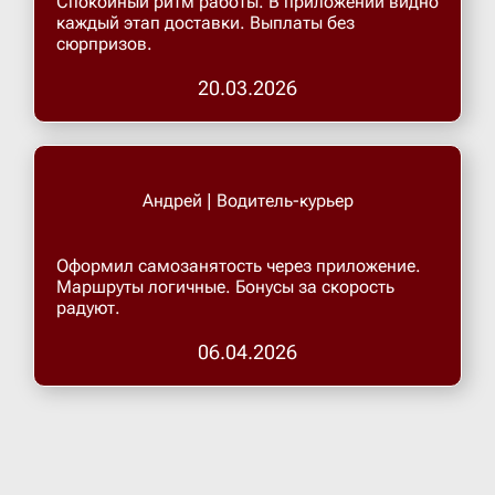
Спокойный ритм работы. В приложении видно
каждый этап доставки. Выплаты без
сюрпризов.
Верхнеру
20.03.2026
Верхняя
Витязево
Андрей | Водитель-курьер
Вичуга
Оформил самозанятость через приложение.
Маршруты логичные. Бонусы за скорость
радуют.
Владивос
06.04.2026
Владика
Владими