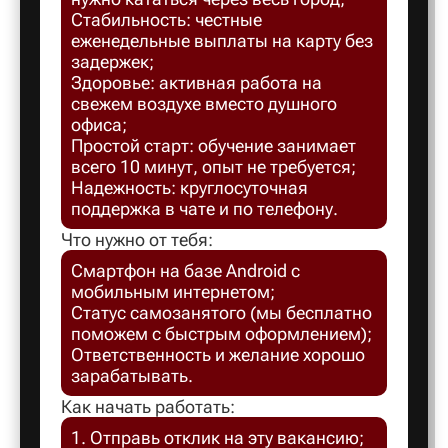
Стабильность: честные
Балахна
еженедельные выплаты на карту без
задержек;
Здоровье: активная работа на
Балашов
свежем воздухе вместо душного
офиса;
Простой старт: обучение занимает
Балтийск
всего 10 минут, опыт не требуется;
Надежность: круглосуточная
поддержка в чате и по телефону.
Барнаул
Что нужно от тебя:
Смартфон на базе Android с
Батайск
мобильным интернетом;
Статус самозанятого (мы бесплатно
поможем с быстрым оформлением);
Безенчук
Ответственность и желание хорошо
зарабатывать.
Белая Ка
Как начать работать:
1. Отправь отклик на эту вакансию;