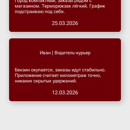
Город компактный, заказы рядом с
магазином. Терморюкзак лёгкий. График
подстраиваю под себя.
Верхнеру
25.03.2026
Верхняя
Витязево
Иван | Водитель-курьер
Вичуга
Бензин окупается, заказы идут стабильно.
Приложение считает километраж точно,
никаких скрытых удержаний.
Владивос
12.03.2026
Владика
Владими