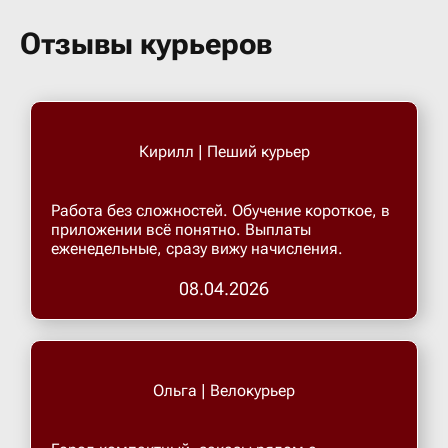
Бугульма
Отзывы курьеров
Бугурусл
Буденнов
Кирилл | Пеший курьер
Бузулук
Работа без сложностей. Обучение короткое, в
приложении всё понятно. Выплаты
еженедельные, сразу вижу начисления.
Валуйки
08.04.2026
Великие 
Великий 
Ольга | Велокурьер
Великий 