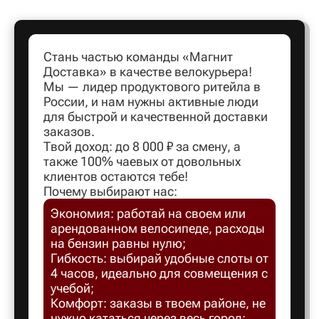
Артем
Стань частью команды «Магнит
Доставка» в качестве велокурьера!
Архангел
Мы — лидер продуктового ритейла в
России, и нам нужны активные люди
для быстрой и качественной доставки
Асбест
заказов.
Твой доход: до 8 000 ₽ за смену, а
также 100% чаевых от довольных
Астрахан
клиентов остаются тебе!
Почему выбирают нас:
Экономия: работай на своем или
Ахтубинс
арендованном велосипеде, расходы
на бензин равны нулю;
Ачинск
Гибкость: выбирай удобные слоты от
4 часов, идеально для совмещения с
учебой;
Балаков
Комфорт: заказы в твоем районе, не
нужно кататься через весь город;