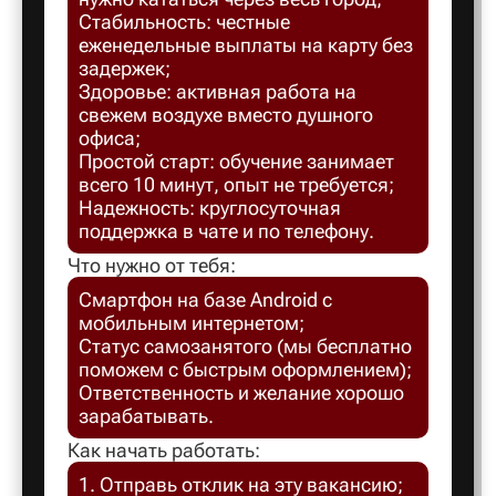
Стабильность: честные
Балахна
еженедельные выплаты на карту без
задержек;
Здоровье: активная работа на
Балашов
свежем воздухе вместо душного
офиса;
Простой старт: обучение занимает
Балтийск
всего 10 минут, опыт не требуется;
Надежность: круглосуточная
поддержка в чате и по телефону.
Барнаул
Что нужно от тебя:
Смартфон на базе Android с
Батайск
мобильным интернетом;
Статус самозанятого (мы бесплатно
поможем с быстрым оформлением);
Безенчук
Ответственность и желание хорошо
зарабатывать.
Белая Ка
Как начать работать:
1. Отправь отклик на эту вакансию;