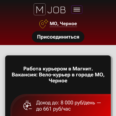
Азов
МО, Черное
Аксай
нсии
Присоединиться
Алексан
щества
ги
Александ
тройства
Работа курьером в Магнит.
рос
Алексеев
Вакансия: Вело-курьер в городе МО,
твет
Черное
Алексин
Доход до: 8 000 руб/день —
Альметье
до 661 руб/час