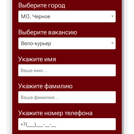
Выберите город
МО, Черное
Березовс
Выберите вакансию
Березов
Вело-курьер
Бийск
Укажите имя
Биробид
Укажите фамилию
Бирск
Благове
Укажите номер телефона
Благода