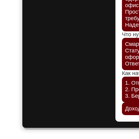
офис
Прост
требу
Наде
Что ну
Смар
Стат
офор
Отве
Как на
1. От
2. П
3. Бе
Доход