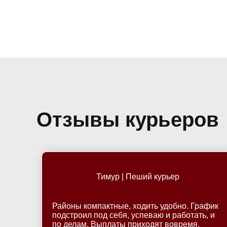
Отзывы курьеров
Тимур | Пеший курьер
Районы компактные, ходить удобно. График
подстроил под себя, успеваю и работать, и
по делам. Выплаты приходят вовремя.