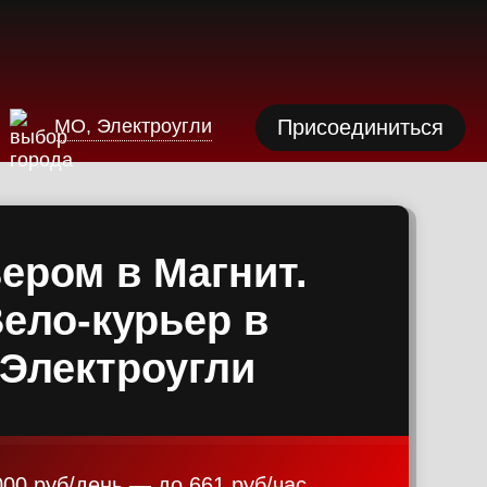
Азов
Аксай
МО, Электроугли
Присоединиться
Алексан
Александ
ером в Магнит.
Алексеев
Вело-курьер в
 Электроугли
Алексин
Альметье
000 руб/день — до 661 руб/час