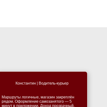
Большой 
Бор
Борисогл
Борович
Братск
Брянск
Константин | Водитель-курьер
Бугры
Маршруты логичные, магазин закреплён
рядом. Оформление самозанятого — 5
минут в приложении. Доход прозрачный.