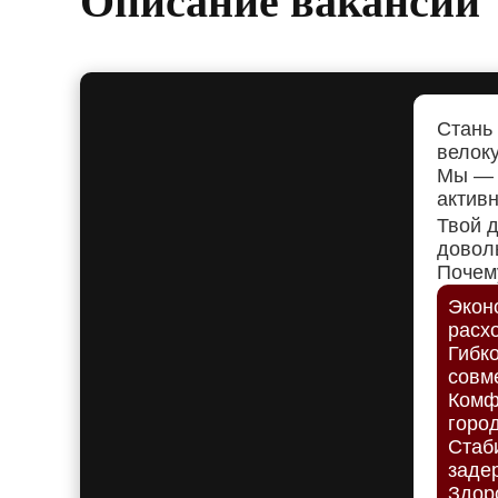
Описание вакансии
Стань
велок
Мы — 
активн
Твой д
довол
Почем
Экон
расх
Гибк
совм
Комфо
город
Стаб
заде
Здор