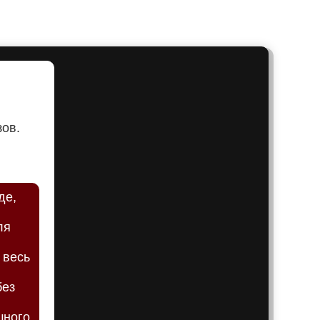
Артем
Архангел
Асбест
зов.
Астрахан
де,
Ахтубинс
ля
 весь
Ачинск
без
Балаков
шного