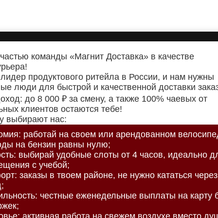
 частью команды «Магнит Доставка» в качестве
урьера!
лидер продуктового ритейла в России, и нам нужны
ые люди для быстрой и качественной доставки зака
оход: до 8 000 ₽ за смену, а также 100% чаевых от
ьных клиентов остаются тебе!
у выбирают нас:
омия: работай на своем или арендованном велосипе
оды на бензин равны нулю;
ость: выбирай удобные слоты от 4 часов, идеально д
ещения с учебой;
рт: заказы в твоем районе, не нужно кататься через
;
ильность: честные еженедельные выплаты на карту 
ржек;
овье: активная работа на свежем воздухе вместо ду