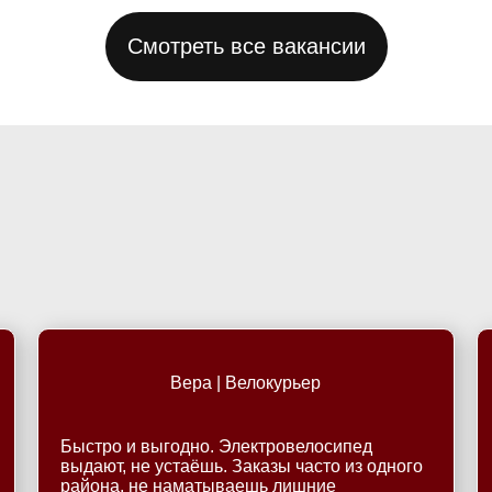
Смотреть все вакансии
Вера | Велокурьер
Быстро и выгодно. Электровелосипед
выдают, не устаёшь. Заказы часто из одного
района, не наматываешь лишние