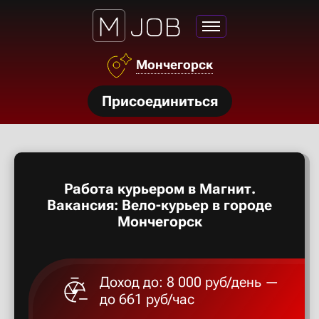
Азов
Мончегорск
Аксай
нсии
Присоединиться
Алексан
щества
ги
Александ
тройства
Работа курьером в Магнит.
рос
Алексеев
Вакансия: Вело-курьер в городе
твет
Мончегорск
Алексин
Доход до: 8 000 руб/день —
Альметье
до 661 руб/час