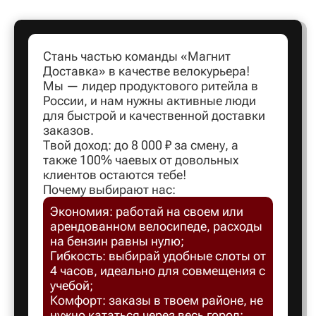
Артем
Стань частью команды «Магнит
Доставка» в качестве велокурьера!
Архангел
Мы — лидер продуктового ритейла в
России, и нам нужны активные люди
для быстрой и качественной доставки
Асбест
заказов.
Твой доход: до 8 000 ₽ за смену, а
также 100% чаевых от довольных
Астрахан
клиентов остаются тебе!
Почему выбирают нас:
Экономия: работай на своем или
Ахтубинс
арендованном велосипеде, расходы
на бензин равны нулю;
Ачинск
Гибкость: выбирай удобные слоты от
4 часов, идеально для совмещения с
учебой;
Балаков
Комфорт: заказы в твоем районе, не
нужно кататься через весь город;