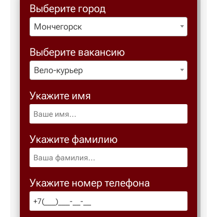
Выберите город
Мончегорск
Березовс
Выберите вакансию
Березов
Вело-курьер
Бийск
Укажите имя
Биробид
Укажите фамилию
Бирск
Благове
Укажите номер телефона
Благода