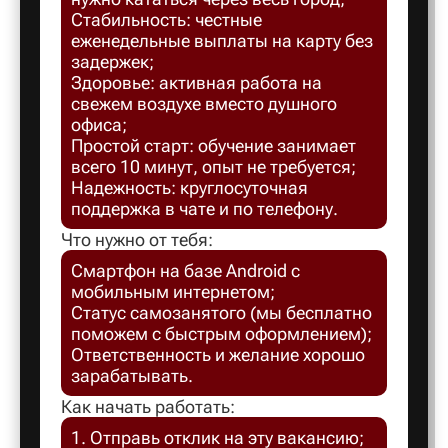
Стабильность: честные
Балахна
еженедельные выплаты на карту без
задержек;
Здоровье: активная работа на
Балашов
свежем воздухе вместо душного
офиса;
Простой старт: обучение занимает
Балтийск
всего 10 минут, опыт не требуется;
Надежность: круглосуточная
поддержка в чате и по телефону.
Барнаул
Что нужно от тебя:
Смартфон на базе Android с
Батайск
мобильным интернетом;
Статус самозанятого (мы бесплатно
поможем с быстрым оформлением);
Безенчук
Ответственность и желание хорошо
зарабатывать.
Белая Ка
Как начать работать:
1. Отправь отклик на эту вакансию;