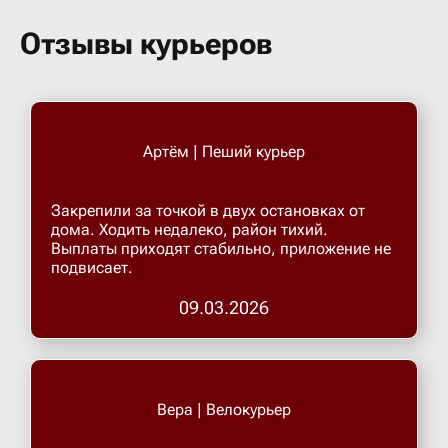
Бугульма
Отзывы курьеров
Бугурусл
Буденнов
Артём | Пеший курьер
Бузулук
Закрепили за точкой в двух остановках от
дома. Ходить недалеко, район тихий.
Выплаты приходят стабильно, приложение не
Валуйки
подвисает.
09.03.2026
Великие 
Великий 
Вера | Велокурьер
Великий 