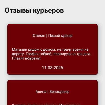
Бугульма
Отзывы курьеров
Бугурусл
Буденнов
Степан | Пеший курьер
Бузулук
Магазин рядом с домом, не трачу время на
дорогу. График гибкий, планирую на три дня.
Платят вовремя.
Валуйки
11.03.2026
Великие 
Великий 
Алина | Велокурьер
Великий 