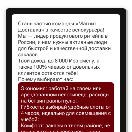
Артем
Стань частью команды «Магнит
Доставка» в качестве велокурьера!
Архангел
Мы — лидер продуктового ритейла в
России, и нам нужны активные люди
для быстрой и качественной доставки
Асбест
заказов.
Твой доход: до 8 000 ₽ за смену, а
также 100% чаевых от довольных
Астрахан
клиентов остаются тебе!
Почему выбирают нас:
Экономия: работай на своем или
Ахтубинс
арендованном велосипеде, расходы
на бензин равны нулю;
Ачинск
Гибкость: выбирай удобные слоты от
4 часов, идеально для совмещения с
учебой;
Балаков
Комфорт: заказы в твоем районе, не
нужно кататься через весь город;