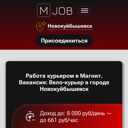
Азов
Новокуйбышевск
Аксай
нсии
Присоединиться
Алексан
щества
ги
Александ
тройства
Работа курьером в Магнит.
рос
Алексеев
Вакансия: Вело-курьер в городе
твет
Новокуйбышевск
Алексин
Доход до: 8 000 руб/день —
Альметье
до 661 руб/час