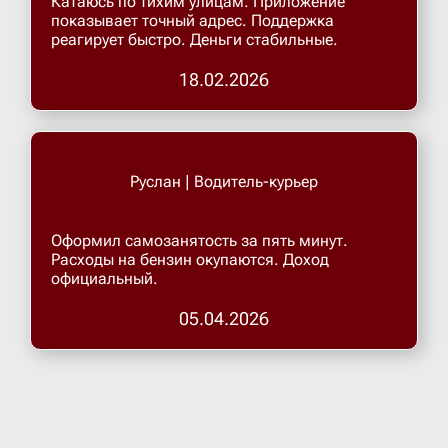
Катаюсь по тихим улицам. Приложение
показывает точный адрес. Поддержка
реагирует быстро. Деньги стабильные.
Верхнеру
18.02.2026
Верхняя
Витязево
Руслан | Водитель-курьер
Вичуга
Оформил самозанятость за пять минут.
Расходы на бензин окупаются. Доход
официальный.
Владивос
05.04.2026
Владика
Владими