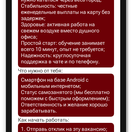
Стабильность: честные
Балахна
еженедельные выплаты на карту без
задержек;
Здоровье: активная работа на
Балашов
свежем воздухе вместо душного
офиса;
Простой старт: обучение занимает
Балтийск
всего 10 минут, опыт не требуется;
Надежность: круглосуточная
поддержка в чате и по телефону.
Барнаул
Что нужно от тебя:
Смартфон на базе Android с
Батайск
мобильным интернетом;
Статус самозанятого (мы бесплатно
поможем с быстрым оформлением);
Безенчук
Ответственность и желание хорошо
зарабатывать.
Белая Ка
Как начать работать:
1. Отправь отклик на эту вакансию;