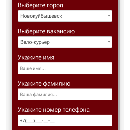
Выберите город
Новокуйбышевск
Березовс
Выберите вакансию
Березов
Вело-курьер
Бийск
Укажите имя
Биробид
Укажите фамилию
Бирск
Благове
Укажите номер телефона
Благода