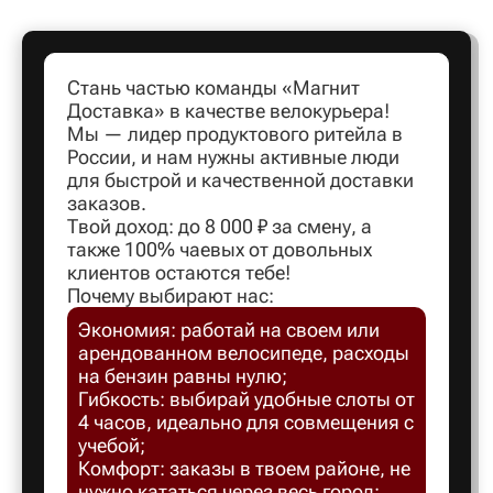
Артем
Стань частью команды «Магнит
Доставка» в качестве велокурьера!
Архангел
Мы — лидер продуктового ритейла в
России, и нам нужны активные люди
для быстрой и качественной доставки
Асбест
заказов.
Твой доход: до 8 000 ₽ за смену, а
также 100% чаевых от довольных
Астрахан
клиентов остаются тебе!
Почему выбирают нас:
Экономия: работай на своем или
Ахтубинс
арендованном велосипеде, расходы
на бензин равны нулю;
Ачинск
Гибкость: выбирай удобные слоты от
4 часов, идеально для совмещения с
учебой;
Балаков
Комфорт: заказы в твоем районе, не
нужно кататься через весь город;