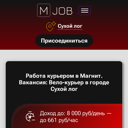
Азов
Сухой лог
Аксай
нсии
Присоединиться
Алексан
щества
ги
Александ
тройства
Работа курьером в Магнит.
рос
Алексеев
Вакансия: Вело-курьер в городе
твет
Сухой лог
Алексин
Доход до: 8 000 руб/день —
Альметье
до 661 руб/час