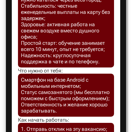
Стабильность: честные
Балахна
еженедельные выплаты на карту без
задержек;
Здоровье: активная работа на
Балашов
свежем воздухе вместо душного
офиса;
Простой старт: обучение занимает
Балтийск
всего 10 минут, опыт не требуется;
Надежность: круглосуточная
поддержка в чате и по телефону.
Барнаул
Что нужно от тебя:
Смартфон на базе Android с
Батайск
мобильным интернетом;
Статус самозанятого (мы бесплатно
поможем с быстрым оформлением);
Безенчук
Ответственность и желание хорошо
зарабатывать.
Белая Ка
Как начать работать:
1. Отправь отклик на эту вакансию;