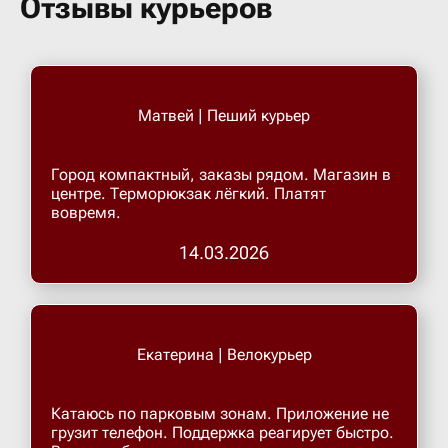
Отзывы курьеров
Бугульма
Бугурусл
Матвей | Пеший курьер
Буденнов
Город компактный, заказы рядом. Магазин в
центре. Терморюкзак лёгкий. Платят
Бузулук
вовремя.
14.03.2026
Валуйки
Великие 
Екатерина | Велокурьер
Великий 
Катаюсь по парковым зонам. Приложение не
грузит телефон. Поддержка реагирует быстро.
Великий 