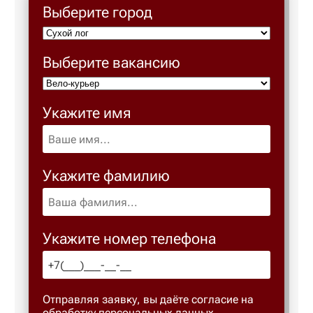
Выберите город
Березовс
Выберите вакансию
Березов
Укажите имя
Бийск
Биробид
Укажите фамилию
Бирск
Укажите номер телефона
Благове
Благода
Отправляя заявку, вы даёте согласие на
обработку персональных данных.