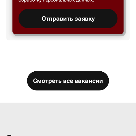
Большой 
Отправить заявку
Бор
Борисогл
Борович
Смотреть все вакансии
Братск
Брянск
Бугры