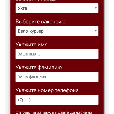
Ухта
Березовс
Выберите вакансию
Березов
Вело-курьер
Укажите имя
Бийск
Биробид
Укажите фамилию
Бирск
Укажите номер телефона
Благове
Благода
Отправляя заявку, вы даёте согласие на