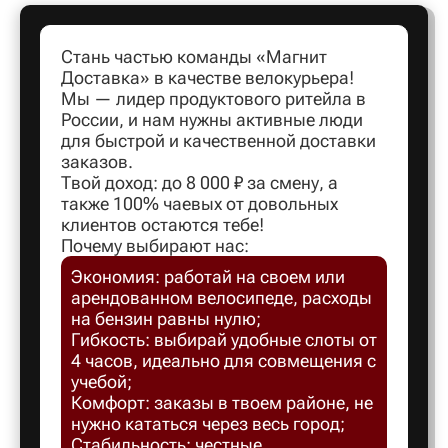
Стань частью команды «Магнит
Артем
Доставка» в качестве велокурьера!
Мы — лидер продуктового ритейла в
Архангел
России, и нам нужны активные люди
для быстрой и качественной доставки
заказов.
Асбест
Твой доход: до 8 000 ₽ за смену, а
также 100% чаевых от довольных
клиентов остаются тебе!
Астрахан
Почему выбирают нас:
Экономия: работай на своем или
арендованном велосипеде, расходы
Ахтубинс
на бензин равны нулю;
Гибкость: выбирай удобные слоты от
4 часов, идеально для совмещения с
Ачинск
учебой;
Комфорт: заказы в твоем районе, не
Балаков
нужно кататься через весь город;
Стабильность: честные