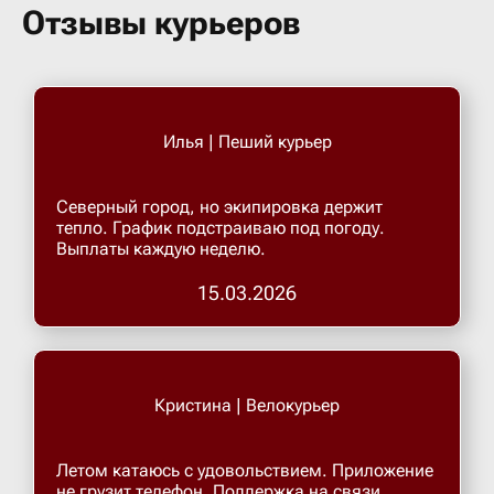
Бугульма
Отзывы курьеров
Бугурусл
Илья | Пеший курьер
Буденнов
Северный город, но экипировка держит
Бузулук
тепло. График подстраиваю под погоду.
Выплаты каждую неделю.
Валуйки
15.03.2026
Великие 
Кристина | Велокурьер
Великий 
Летом катаюсь с удовольствием. Приложение
Великий 
не грузит телефон. Поддержка на связи.