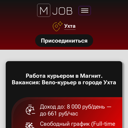
Азов
Ухта
Аксай
нсии
Присоединиться
Алексан
щества
ги
Александ
тройства
Работа курьером в Магнит.
рос
Алексеев
Вакансия: Вело-курьер в городе Ухта
твет
Алексин
Доход до: 8 000 руб/день —
до 661 руб/час
Альметье
Свободный график (Full-time