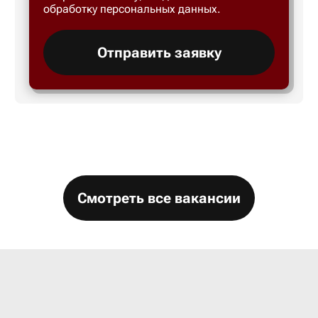
обработку персональных данных.
Большой 
Отправить заявку
Бор
Борисогл
Борович
Смотреть все вакансии
Братск
Брянск
Бугры