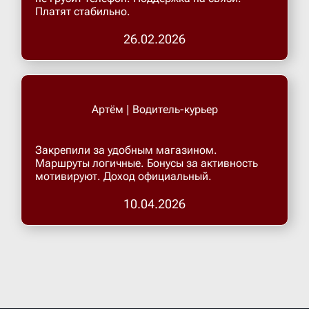
Платят стабильно.
Верхнеру
26.02.2026
Верхняя
Артём | Водитель-курьер
Витязево
Закрепили за удобным магазином.
Вичуга
Маршруты логичные. Бонусы за активность
мотивируют. Доход официальный.
10.04.2026
Владивос
Владика
Владими