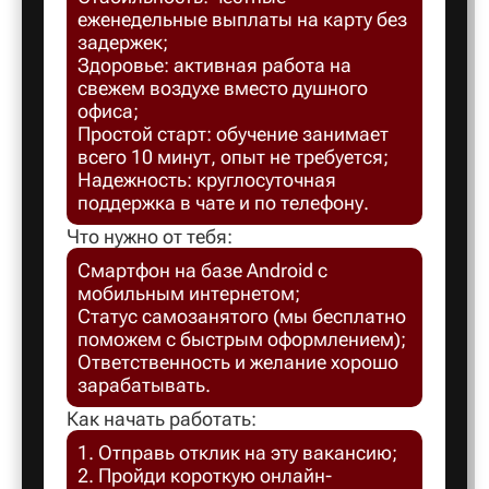
еженедельные выплаты на карту без
Балахна
задержек;
Здоровье: активная работа на
свежем воздухе вместо душного
Балашов
офиса;
Простой старт: обучение занимает
всего 10 минут, опыт не требуется;
Балтийск
Надежность: круглосуточная
поддержка в чате и по телефону.
Что нужно от тебя:
Барнаул
Смартфон на базе Android с
мобильным интернетом;
Батайск
Статус самозанятого (мы бесплатно
поможем с быстрым оформлением);
Ответственность и желание хорошо
Безенчук
зарабатывать.
Как начать работать:
Белая Ка
1. Отправь отклик на эту вакансию;
2. Пройди короткую онлайн-