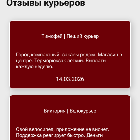
Отзывы курьеров
Бугульма
Бугурусл
Тимофей | Пеший курьер
Буденнов
Город компактный, заказы рядом. Магазин в
центре. Терморюкзак лёгкий. Выплаты
Бузулук
каждую неделю.
14.03.2026
Валуйки
Великие 
Виктория | Велокурьер
Великий 
Свой велосипед, приложение не виснет.
Поддержка реагирует быстро. Деньги
Великий 