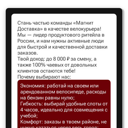
Артем
Стань частью команды «Магнит
Доставка» в качестве велокурьера!
Архангел
Мы — лидер продуктового ритейла в
России, и нам нужны активные люди
для быстрой и качественной доставки
Асбест
заказов.
Твой доход: до 8 000 ₽ за смену, а
также 100% чаевых от довольных
Астрахан
клиентов остаются тебе!
Почему выбирают нас:
Экономия: работай на своем или
Ахтубинс
арендованном велосипеде, расходы
на бензин равны нулю;
Ачинск
Гибкость: выбирай удобные слоты от
4 часов, идеально для совмещения с
учебой;
Балаков
Комфорт: заказы в твоем районе, не
нужно кататься через весь город;