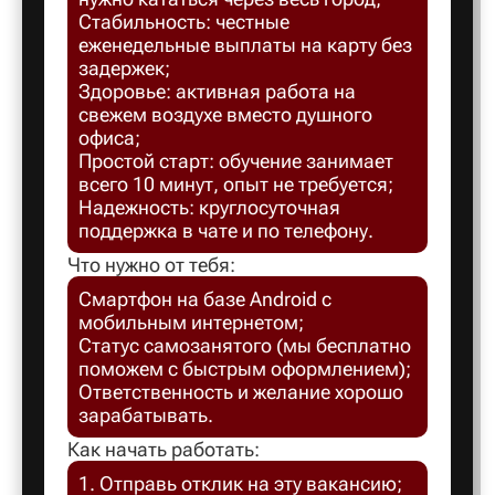
Стабильность: честные
Балахна
еженедельные выплаты на карту без
задержек;
Здоровье: активная работа на
Балашов
свежем воздухе вместо душного
офиса;
Простой старт: обучение занимает
Балтийск
всего 10 минут, опыт не требуется;
Надежность: круглосуточная
поддержка в чате и по телефону.
Барнаул
Что нужно от тебя:
Смартфон на базе Android с
Батайск
мобильным интернетом;
Статус самозанятого (мы бесплатно
поможем с быстрым оформлением);
Безенчук
Ответственность и желание хорошо
зарабатывать.
Белая Ка
Как начать работать:
1. Отправь отклик на эту вакансию;