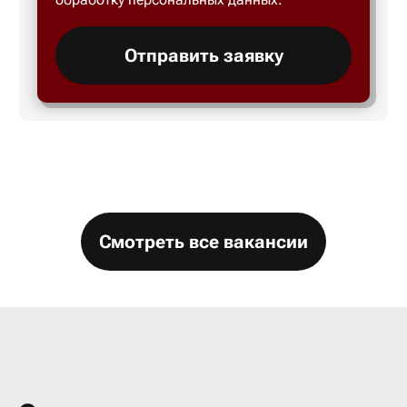
Большой 
Отправить заявку
Бор
Борисогл
Борович
Смотреть все вакансии
Братск
Брянск
Бугры