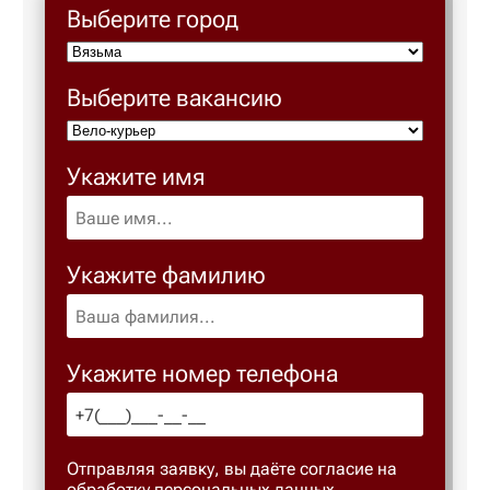
Выберите город
Березовс
Выберите вакансию
Березов
Укажите имя
Бийск
Биробид
Укажите фамилию
Бирск
Укажите номер телефона
Благове
Благода
Отправляя заявку, вы даёте согласие на
обработку персональных данных.