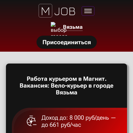
Азов
Вязьма
Аксай
нсии
Присоединиться
Алексан
щества
ги
Александ
тройства
Работа курьером в Магнит.
рос
Алексеев
Вакансия: Вело-курьер в городе
твет
Вязьма
Алексин
Доход до: 8 000 руб/день —
Альметье
до 661 руб/час