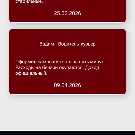
стабильные.
25.02.2026
Верхнеру
Верхняя
Вадим | Водитель-курьер
Витязево
Оформил самозанятость за пять минут.
Расходы на бензин окупаются. Доход
Вичуга
официальный.
09.04.2026
Владивос
Владика
Владими