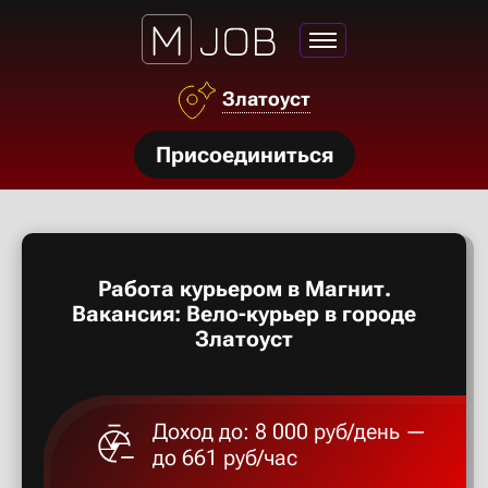
Азов
Златоуст
Аксай
нсии
Присоединиться
Алексан
щества
ги
Александ
тройства
Работа курьером в Магнит.
рос
Алексеев
Вакансия: Вело-курьер в городе
твет
Златоуст
Алексин
Доход до: 8 000 руб/день —
Альметье
до 661 руб/час