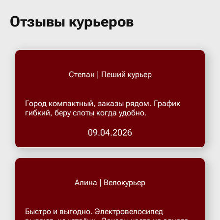
Бугульма
Отзывы курьеров
Бугурусл
Буденнов
Степан | Пеший курьер
Бузулук
Город компактный, заказы рядом. График
гибкий, беру слоты когда удобно.
Валуйки
09.04.2026
Великие 
Алина | Велокурьер
Великий 
Быстро и выгодно. Электровелосипед
Великий 