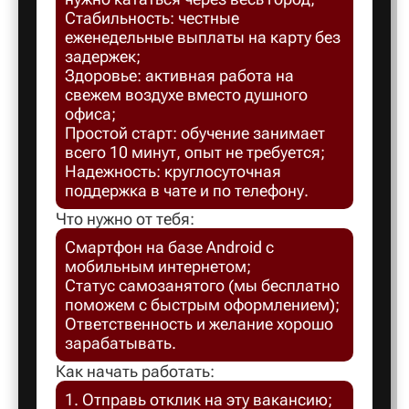
Стабильность: честные
Балахна
еженедельные выплаты на карту без
задержек;
Здоровье: активная работа на
Балашов
свежем воздухе вместо душного
офиса;
Простой старт: обучение занимает
Балтийск
всего 10 минут, опыт не требуется;
Надежность: круглосуточная
поддержка в чате и по телефону.
Барнаул
Что нужно от тебя:
Смартфон на базе Android с
Батайск
мобильным интернетом;
Статус самозанятого (мы бесплатно
поможем с быстрым оформлением);
Безенчук
Ответственность и желание хорошо
зарабатывать.
Белая Ка
Как начать работать:
1. Отправь отклик на эту вакансию;