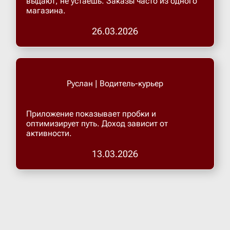
выдают, не устаёшь. Заказы часто из одного
магазина.
Верхнеру
26.03.2026
Верхняя
Руслан | Водитель-курьер
Витязево
Приложение показывает пробки и
Вичуга
оптимизирует путь. Доход зависит от
активности.
Владивос
13.03.2026
Владика
Владими