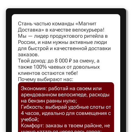
Артем
Стань частью команды «Магнит
Доставка» в качестве велокурьера!
Архангел
Мы — лидер продуктового ритейла в
России, и нам нужны активные люди
для быстрой и качественной доставки
Асбест
заказов.
Твой доход: до 8 000 ₽ за смену, а
также 100% чаевых от довольных
Астрахан
клиентов остаются тебе!
Почему выбирают нас:
Экономия: работай на своем или
Ахтубинс
арендованном велосипеде, расходы
на бензин равны нулю;
Ачинск
Гибкость: выбирай удобные слоты от
4 часов, идеально для совмещения с
учебой;
Балаков
Комфорт: заказы в твоем районе, не
нужно кататься через весь город;