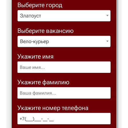
Выберите город
Златоуст
Березовс
Выберите вакансию
Березов
Вело-курьер
Бийск
Укажите имя
Биробид
Укажите фамилию
Бирск
Благове
Укажите номер телефона
Благода