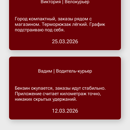
Виктория | Велокурьер
Верхнеру
Город компактный, заказы рядом с
магазином. Терморюкзак лёгкий. График
подстраиваю под себя.
Верхняя
25.03.2026
Витязево
Вичуга
Вадим | Водитель-курьер
Владивос
Бензин окупается, заказы идут стабильно.
Приложение считает километраж точно,
никаких скрытых удержаний.
Владика
12.03.2026
Владими