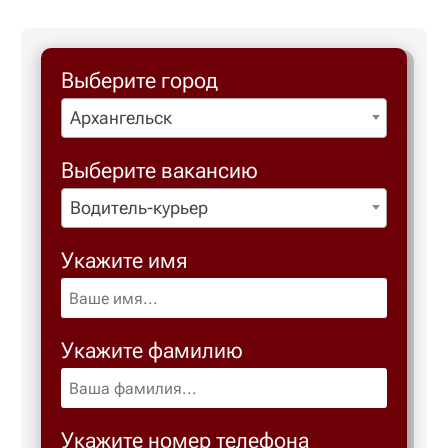
Березовс
Выберите город
Березов
Архангельск
Выберите вакансию
Бийск
Водитель-курьер
Биробид
Укажите имя
Бирск
Укажите фамилию
Благове
Благода
Укажите номер телефона