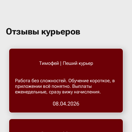
Бугульма
Бугурусл
Отзывы курьеров
Буденнов
Бузулук
Тимофей | Пеший курьер
Валуйки
Работа без сложностей. Обучение короткое, в
приложении всё понятно. Выплаты
еженедельные, сразу вижу начисления.
Великие 
08.04.2026
Великий 
Великий 