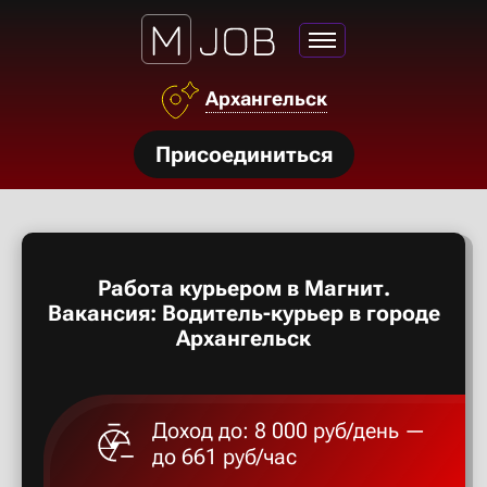
Азов
Архангельск
Аксай
нсии
Присоединиться
Алексан
щества
ги
Александ
тройства
Работа курьером в Магнит.
рос
Алексеев
Вакансия: Водитель-курьер в городе
твет
Архангельск
Алексин
Доход до: 8 000 руб/день —
Альметье
до 661 руб/час