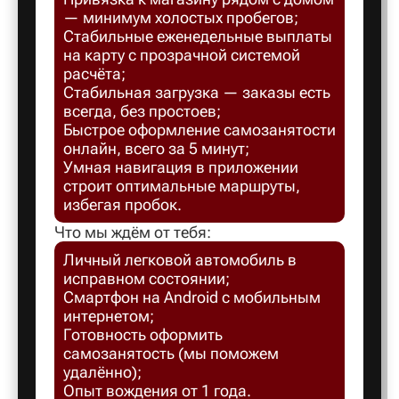
— минимум холостых пробегов;
Балахна
Стабильные еженедельные выплаты
на карту с прозрачной системой
расчёта;
Балашов
Стабильная загрузка — заказы есть
всегда, без простоев;
Быстрое оформление самозанятости
Балтийск
онлайн, всего за 5 минут;
Умная навигация в приложении
строит оптимальные маршруты,
Барнаул
избегая пробок.
Что мы ждём от тебя:
Батайск
Личный легковой автомобиль в
исправном состоянии;
Смартфон на Android с мобильным
Безенчук
интернетом;
Готовность оформить
самозанятость (мы поможем
Белая Ка
удалённо);
Опыт вождения от 1 года.