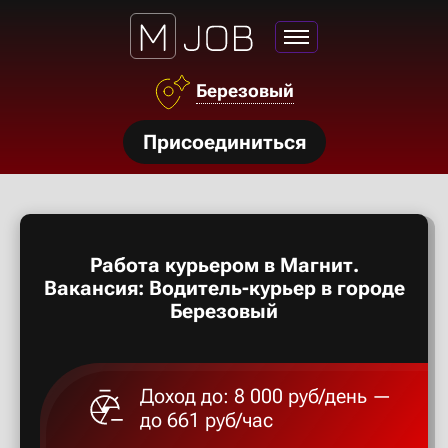
Азов
Березовый
Аксай
нсии
Присоединиться
Алексан
щества
ги
Александ
тройства
Работа курьером в Магнит.
рос
Алексеев
Вакансия: Водитель-курьер в городе
твет
Березовый
Алексин
Доход до: 8 000 руб/день —
Альметье
до 661 руб/час