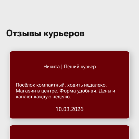
Бугульма
Бугурусл
Отзывы курьеров
Буденнов
Бузулук
Никита | Пеший курьер
Валуйки
Посёлок компактный, ходить недалеко.
Магазин в центре. Форма удобная. Деньги
капают каждую неделю.
Великие 
10.03.2026
Великий 
Великий 