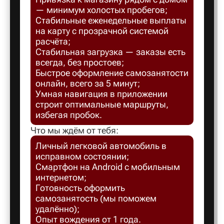
— минимум холостых пробегов;
Балахна
Стабильные еженедельные выплаты
на карту с прозрачной системой
расчёта;
Балашов
Стабильная загрузка — заказы есть
всегда, без простоев;
Быстрое оформление самозанятости
Балтийск
онлайн, всего за 5 минут;
Умная навигация в приложении
строит оптимальные маршруты,
Барнаул
избегая пробок.
Что мы ждём от тебя:
Батайск
Личный легковой автомобиль в
исправном состоянии;
Смартфон на Android с мобильным
Безенчук
интернетом;
Готовность оформить
самозанятость (мы поможем
Белая Ка
удалённо);
Опыт вождения от 1 года.