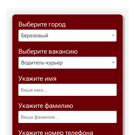
Березовс
Выберите город
Березов
Березовый
Выберите вакансию
Бийск
Водитель-курьер
Биробид
Укажите имя
Бирск
Укажите фамилию
Благове
Благода
Укажите номер телефона