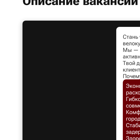
Описание вакансии
Стань
велоку
Мы — л
активн
Твой д
клиент
Почем
Экон
расх
Гибко
совм
Комфо
город
Стаб
заде
Здоро