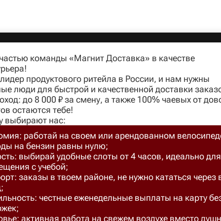
 частью команды «Магнит Доставка» в качестве
рьера!
идер продуктового ритейла в России, и нам нужны
ые люди для быстрой и качественной доставки заказ
оход: до 8 000 ₽ за смену, а также 100% чаевых от до
ов остаются тебе!
у выбирают нас:
омия: работай на своем или арендованном велосипед
оды на бензин равны нулю;
сть: выбирай удобные слоты от 4 часов, идеально для
ещения с учебой;
рт: заказы в твоем районе, не нужно кататься через 
;
ильность: честные еженедельные выплаты на карту бе
ржек;
вье: активная работа на свежем воздухе вместо душ