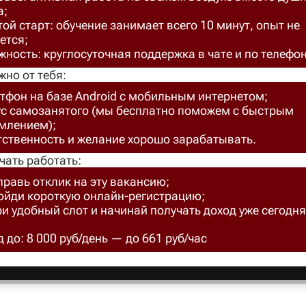
а;
ой старт: обучение занимает всего 10 минут, опыт не
ется;
ность: круглосуточная поддержка в чате и по телефон
жно от тебя:
тфон на базе Android с мобильным интернетом;
ус самозанятого (мы бесплатно поможем с быстрым
млением);
тственность и желание хорошо зарабатывать.
чать работать:
правь отклик на эту вакансию;
ройди короткую онлайн-регистрацию;
ри удобный слот и начинай получать доход уже сегодня
 до: 8 000 руб/день — до 661 руб/час