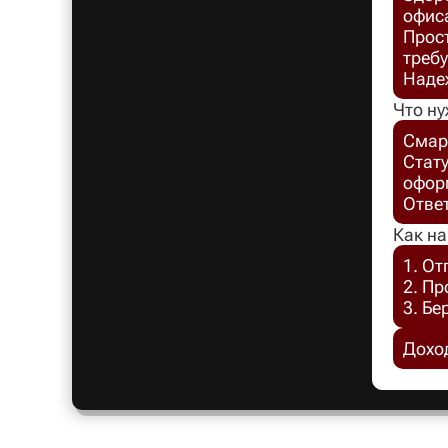
офис
Прост
требу
Надеж
Что ну
Смар
Стат
офор
Отве
Как на
1. От
2. П
3. Бе
Доход