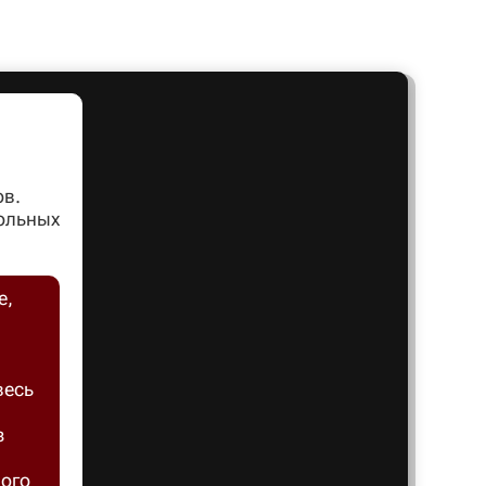
Артем
Архангел
Асбест
ов.
вольных
Астрахан
е,
Ахтубинс
весь
Ачинск
з
Балаков
ного