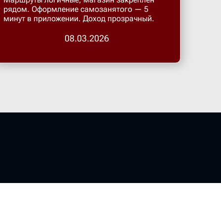
Бугульма
рядом. Оформление самозанятого — 5
минут в приложении. Доход прозрачный.
Бугурусл
08.03.2026
Буденнов
Бузулук
Валуйки
Великие 
Великий 
Великий 