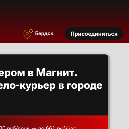
Азов
Аксай
Бердск
Присоединиться
Алексан
Александ
ером в Магнит.
Алексеев
ело-курьер в городе
Алексин
Альметье
00 руб/день — до 661 руб/час