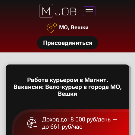
Азов
МО, Вешки
Аксай
нсии
Присоединиться
Алексан
щества
ги
Александ
тройства
Работа курьером в Магнит.
рос
Алексеев
Вакансия: Вело-курьер в городе МО,
твет
Вешки
Алексин
Доход до: 8 000 руб/день —
Альметье
до 661 руб/час