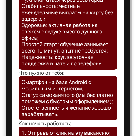
Стабильность: честные
Балахна
еженедельные выплаты на карту без
задержек;
Здоровье: активная работа на
Балашов
свежем воздухе вместо душного
офиса;
Простой старт: обучение занимает
Балтийск
всего 10 минут, опыт не требуется;
Надежность: круглосуточная
поддержка в чате и по телефону.
Барнаул
Что нужно от тебя:
Смартфон на базе Android с
Батайск
мобильным интернетом;
Статус самозанятого (мы бесплатно
поможем с быстрым оформлением);
Безенчук
Ответственность и желание хорошо
зарабатывать.
Белая Ка
Как начать работать:
1. Отправь отклик на эту вакансию;