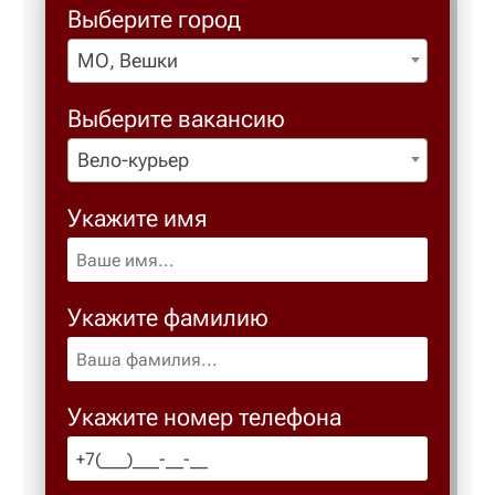
Выберите город
МО, Вешки
Березовс
Выберите вакансию
Березов
Вело-курьер
Бийск
Укажите имя
Биробид
Укажите фамилию
Бирск
Благове
Укажите номер телефона
Благода