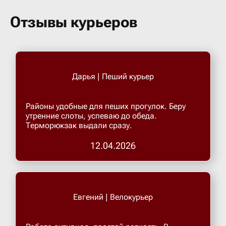
Бугульма
Отзывы курьеров
Бугурусл
Буденнов
Дарья | Пеший курьер
Бузулук
Районы удобные для пеших прогулок. Беру
утренние слоты, успеваю до обеда.
Терморюкзак выдали сразу.
Валуйки
12.04.2026
Великие 
Великий 
Евгений | Велокурьер
Великий 