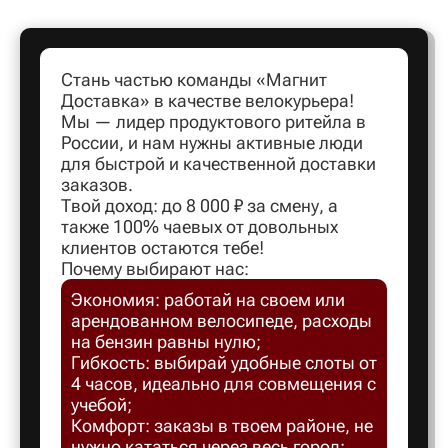
Артем
Стань частью команды «Магнит
Доставка» в качестве велокурьера!
Архангел
Мы — лидер продуктового ритейла в
России, и нам нужны активные люди
для быстрой и качественной доставки
Асбест
заказов.
Твой доход: до 8 000 ₽ за смену, а
также 100% чаевых от довольных
Астрахан
клиентов остаются тебе!
Почему выбирают нас:
Экономия: работай на своем или
Ахтубинс
арендованном велосипеде, расходы
на бензин равны нулю;
Ачинск
Гибкость: выбирай удобные слоты от
4 часов, идеально для совмещения с
учебой;
Балаков
Комфорт: заказы в твоем районе, не
нужно кататься через весь город;