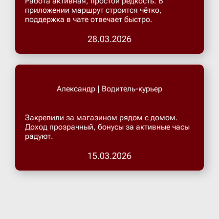
Работа активная, простой редкость. В
приложении маршрут строится чётко,
поддержка в чате отвечает быстро.
Верхнеру
28.03.2026
Верхняя
Витязево
Александр | Водитель-курьер
Вичуга
Закрепили за магазином рядом с домом.
Доход прозрачный, бонусы за активные часы
радуют.
Владивос
15.03.2026
Владика
Владими