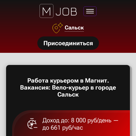
Азов
Сальск
Аксай
нсии
Присоединиться
Алексан
щества
ги
Александ
тройства
Работа курьером в Магнит.
рос
Алексеев
Вакансия: Вело-курьер в городе
твет
Сальск
Алексин
Доход до: 8 000 руб/день —
Альметье
до 661 руб/час