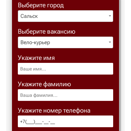
Выберите город
Сальск
Березовс
Выберите вакансию
Березов
Вело-курьер
Бийск
Укажите имя
Биробид
Укажите фамилию
Бирск
Благове
Укажите номер телефона
Благода