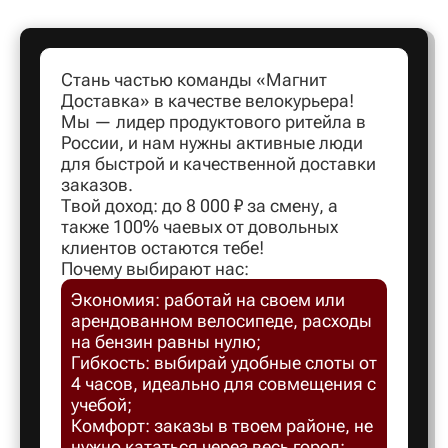
Артем
Стань частью команды «Магнит
Доставка» в качестве велокурьера!
Архангел
Мы — лидер продуктового ритейла в
России, и нам нужны активные люди
для быстрой и качественной доставки
Асбест
заказов.
Твой доход: до 8 000 ₽ за смену, а
также 100% чаевых от довольных
Астрахан
клиентов остаются тебе!
Почему выбирают нас:
Экономия: работай на своем или
Ахтубинс
арендованном велосипеде, расходы
на бензин равны нулю;
Ачинск
Гибкость: выбирай удобные слоты от
4 часов, идеально для совмещения с
учебой;
Балаков
Комфорт: заказы в твоем районе, не
нужно кататься через весь город;