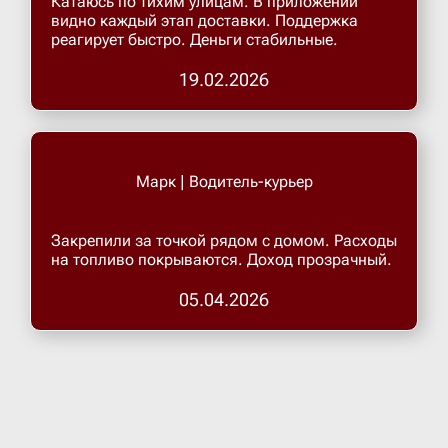
Катаюсь по тихим улицам. В приложении
видно каждый этап доставки. Поддержка
реагирует быстро. Деньги стабильные.
Верхнеру
19.02.2026
Верхняя
Витязево
Марк | Водитель-курьер
Вичуга
Закрепили за точкой рядом с домом. Расходы
на топливо покрываются. Доход прозрачный.
Владивос
05.04.2026
Владика
Владими