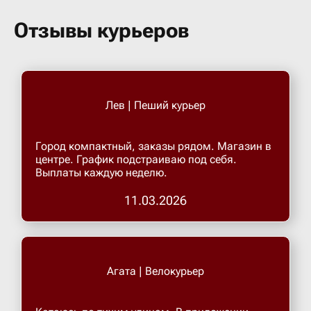
Бугульма
Отзывы курьеров
Бугурусл
Буденнов
Лев | Пеший курьер
Бузулук
Город компактный, заказы рядом. Магазин в
центре. График подстраиваю под себя.
Выплаты каждую неделю.
Валуйки
11.03.2026
Великие 
Великий 
Агата | Велокурьер
Великий 