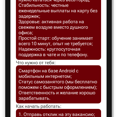
Стабильность: честные
Балахна
еженедельные выплаты на карту без
задержек;
Здоровье: активная работа на
Балашов
свежем воздухе вместо душного
офиса;
Простой старт: обучение занимает
Балтийск
всего 10 минут, опыт не требуется;
Надежность: круглосуточная
поддержка в чате и по телефону.
Барнаул
Что нужно от тебя:
Смартфон на базе Android с
Батайск
мобильным интернетом;
Статус самозанятого (мы бесплатно
поможем с быстрым оформлением);
Безенчук
Ответственность и желание хорошо
зарабатывать.
Белая Ка
Как начать работать:
1. Отправь отклик на эту вакансию;