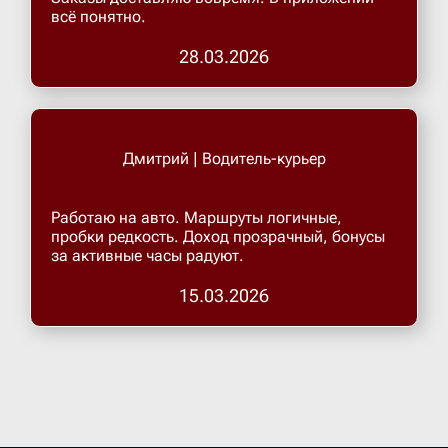
всё понятно.
Верхнеру
28.03.2026
Верхняя
Дмитрий | Водитель-курьер
Витязево
Работаю на авто. Маршруты логичные,
Вичуга
пробки редкость. Доход прозрачный, бонусы
за активные часы радуют.
15.03.2026
Владивос
Владика
Владими