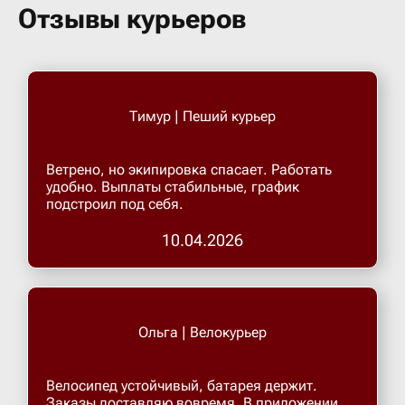
Бугульма
Отзывы курьеров
Бугурусл
Тимур | Пеший курьер
Буденнов
Ветрено, но экипировка спасает. Работать
Бузулук
удобно. Выплаты стабильные, график
подстроил под себя.
Валуйки
10.04.2026
Великие 
Ольга | Велокурьер
Великий 
Велосипед устойчивый, батарея держит.
Великий 
Заказы доставляю вовремя. В приложении