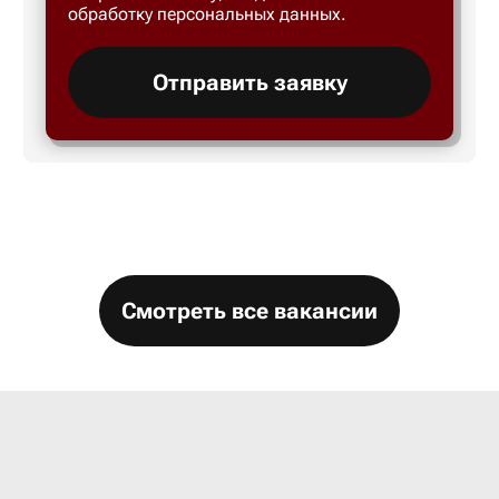
обработку персональных данных.
Большой 
Отправить заявку
Бор
Борисогл
Борович
Смотреть все вакансии
Братск
Брянск
Бугры