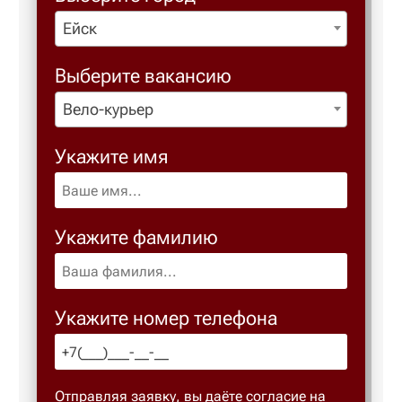
Ейск
Березовс
Выберите вакансию
Березов
Вело-курьер
Укажите имя
Бийск
Биробид
Укажите фамилию
Бирск
Укажите номер телефона
Благове
Благода
Отправляя заявку, вы даёте согласие на