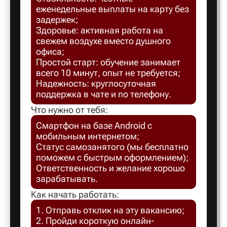
еженедельные выплаты на карту без
Балахна
задержек;
Здоровье: активная работа на
свежем воздухе вместо душного
Балашов
офиса;
Простой старт: обучение занимает
всего 10 минут, опыт не требуется;
Балтийск
Надежность: круглосуточная
поддержка в чате и по телефону.
Что нужно от тебя:
Барнаул
Смартфон на базе Android с
мобильным интернетом;
Батайск
Статус самозанятого (мы бесплатно
поможем с быстрым оформлением);
Ответственность и желание хорошо
Безенчук
зарабатывать.
Как начать работать:
Белая Ка
1. Отправь отклик на эту вакансию;
2. Пройди короткую онлайн-