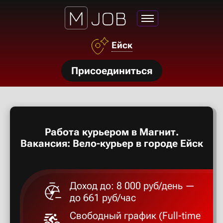
Азов
Ейск
Аксай
нсии
Присоединиться
Алексан
щества
ги
Александ
тройства
Работа курьером в Магнит.
рос
Алексеев
Вакансия: Вело-курьер в городе Ейск
твет
Алексин
Доход до: 8 000 руб/день —
до 661 руб/час
Альметье
Свободный график (Full-time