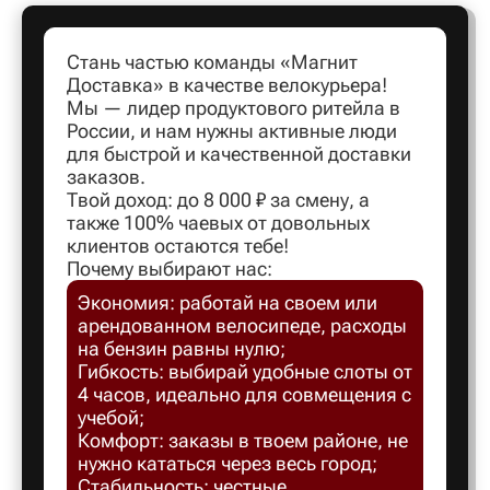
Стань частью команды «Магнит
Артем
Доставка» в качестве велокурьера!
Мы — лидер продуктового ритейла в
Архангел
России, и нам нужны активные люди
для быстрой и качественной доставки
заказов.
Асбест
Твой доход: до 8 000 ₽ за смену, а
также 100% чаевых от довольных
клиентов остаются тебе!
Астрахан
Почему выбирают нас:
Экономия: работай на своем или
арендованном велосипеде, расходы
Ахтубинс
на бензин равны нулю;
Гибкость: выбирай удобные слоты от
4 часов, идеально для совмещения с
Ачинск
учебой;
Комфорт: заказы в твоем районе, не
Балаков
нужно кататься через весь город;
Стабильность: честные