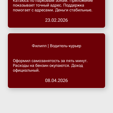
Катаюсь по парковым зонам. Приложение
показывает точный адрес. Поддержка
помогает с адресами. Деньги стабильные.
Верхнеру
23.02.2026
Верхняя
Витязево
Филипп | Водитель-курьер
Вичуга
Оформил самозанятость за пять минут.
Расходы на бензин окупаются. Доход
официальный.
Владивос
08.04.2026
Владика
Владими