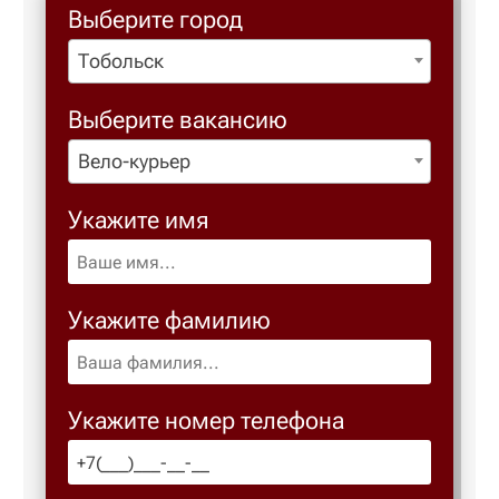
Выберите город
Тобольск
Березовс
Выберите вакансию
Березов
Вело-курьер
Бийск
Укажите имя
Биробид
Укажите фамилию
Бирск
Благове
Укажите номер телефона
Благода