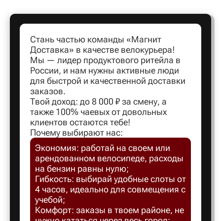
Артем
Стань частью команды «Магнит
Доставка» в качестве велокурьера!
Архангел
Мы — лидер продуктового ритейла в
России, и нам нужны активные люди
для быстрой и качественной доставки
Асбест
заказов.
Твой доход: до 8 000 ₽ за смену, а
также 100% чаевых от довольных
Астрахан
клиентов остаются тебе!
Почему выбирают нас:
Экономия: работай на своем или
Ахтубинс
арендованном велосипеде, расходы
на бензин равны нулю;
Ачинск
Гибкость: выбирай удобные слоты от
4 часов, идеально для совмещения с
учебой;
Балаков
Комфорт: заказы в твоем районе, не
нужно кататься через весь город;