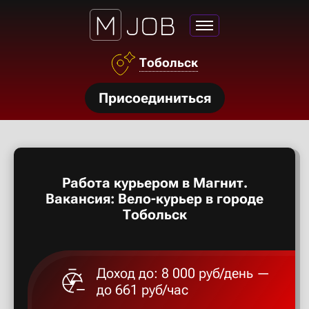
Азов
Тобольск
Аксай
нсии
Присоединиться
Алексан
щества
ги
Александ
тройства
Работа курьером в Магнит.
рос
Алексеев
Вакансия: Вело-курьер в городе
твет
Тобольск
Алексин
Доход до: 8 000 руб/день —
Альметье
до 661 руб/час