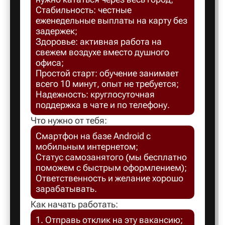
Стабильность: честные
Балахна
еженедельные выплаты на карту без
задержек;
Здоровье: активная работа на
Балашов
свежем воздухе вместо душного
офиса;
Простой старт: обучение занимает
Балтийск
всего 10 минут, опыт не требуется;
Надежность: круглосуточная
поддержка в чате и по телефону.
Барнаул
Что нужно от тебя:
Смартфон на базе Android с
Батайск
мобильным интернетом;
Статус самозанятого (мы бесплатно
поможем с быстрым оформлением);
Безенчук
Ответственность и желание хорошо
зарабатывать.
Белая Ка
Как начать работать:
1. Отправь отклик на эту вакансию;