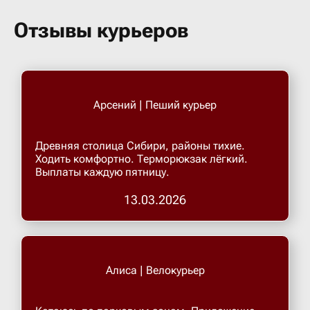
Бугульма
Отзывы курьеров
Бугурусл
Буденнов
Арсений | Пеший курьер
Бузулук
Древняя столица Сибири, районы тихие.
Ходить комфортно. Терморюкзак лёгкий.
Выплаты каждую пятницу.
Валуйки
13.03.2026
Великие 
Великий 
Алиса | Велокурьер
Великий 