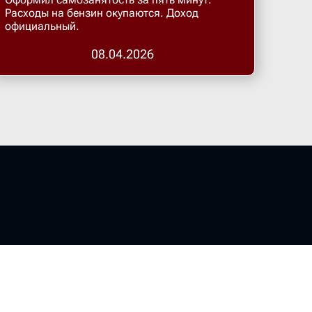
Бугульма
Расходы на бензин окупаются. Доход
официальный.
Бугурусл
08.04.2026
Буденнов
Бузулук
Валуйки
Великие 
Великий 
Великий 