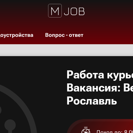
доустройства
Вопрос - ответ
Работа курь
Вакансия: В
Рославль
Доход до: 8 0