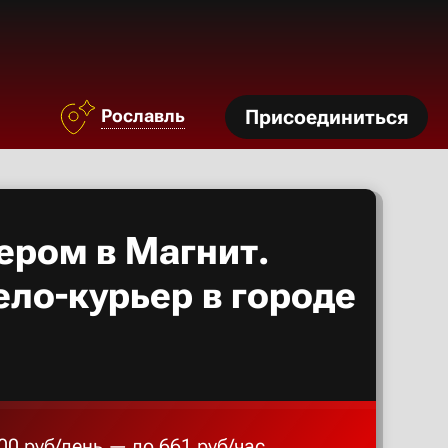
Азов
Аксай
Рославль
Присоединиться
Алексан
Александ
ером в Магнит.
Алексеев
ело-курьер в городе
Алексин
Альметье
00 руб/день — до 661 руб/час