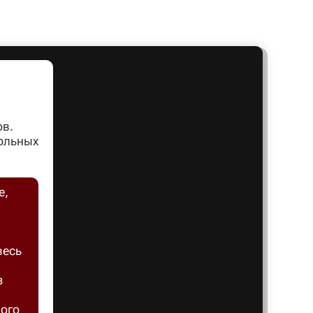
Артем
Архангел
Асбест
ов.
вольных
Астрахан
е,
Ахтубинс
весь
Ачинск
з
Балаков
ного