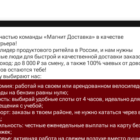
 частью команды «Магнит Доставка» в качестве
рьера!
идер продуктового ритейла в России, и нам нужны
ые люди для быстрой и качественной доставки заказ
оход: до 8 000 ₽ за смену, а также 100% чаевых от до
ов остаются тебе!
у выбирают нас:
омия: работай на своем или арендованном велосипед
оды на бензин равны нулю;
сть: выбирай удобные слоты от 4 часов, идеально для
ещения с учебой;
рт: заказы в твоем районе, не нужно кататься через 
;
ильность: честные еженедельные выплаты на карту бе
ржек;
вье: активная работа на свежем воздухе вместо душ