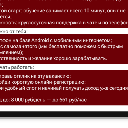
а;
ой старт: обучение занимает всего 10 минут, опыт не
ется;
ность: круглосуточная поддержка в чате и по телефон
жно от тебя:
тфон на базе Android с мобильным интернетом;
ус самозанятого (мы бесплатно поможем с быстрым
млением);
тственность и желание хорошо зарабатывать.
чать работать:
правь отклик на эту вакансию;
ройди короткую онлайн-регистрацию;
ри удобный слот и начинай получать доход уже сегодня
 до: 8 000 руб/день — до 661 руб/час