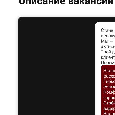
Описание вакансии
Стань
велоку
Мы — л
активн
Твой д
клиент
Почем
Экон
расх
Гибко
совм
Комфо
город
Стаб
заде
Здоро