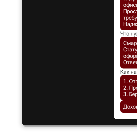
офис
Прост
требу
Надеж
Что ну
Смар
Стат
офор
Отве
Как на
1. От
2. П
3. Бе
Доход