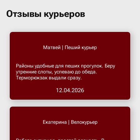
Бугульма
Отзывы курьеров
Бугурусл
Буденнов
Матвей | Пеший курьер
Бузулук
Районы удобные для пеших прогулок. Беру
утренние слоты, успеваю до обеда.
Терморюкзак выдали сразу.
Валуйки
12.04.2026
Великие 
Великий 
Екатерина | Велокурьер
Великий 