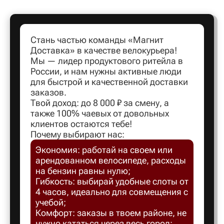
Артем
Стань частью команды «Магнит
Доставка» в качестве велокурьера!
Архангел
Мы — лидер продуктового ритейла в
России, и нам нужны активные люди
для быстрой и качественной доставки
Асбест
заказов.
Твой доход: до 8 000 ₽ за смену, а
также 100% чаевых от довольных
Астрахан
клиентов остаются тебе!
Почему выбирают нас:
Экономия: работай на своем или
Ахтубинс
арендованном велосипеде, расходы
на бензин равны нулю;
Ачинск
Гибкость: выбирай удобные слоты от
4 часов, идеально для совмещения с
учебой;
Балаков
Комфорт: заказы в твоем районе, не
нужно кататься через весь город;