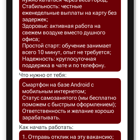
Стабильность: честные
Балахна
еженедельные выплаты на карту без
задержек;
Здоровье: активная работа на
Балашов
свежем воздухе вместо душного
офиса;
Простой старт: обучение занимает
Балтийск
всего 10 минут, опыт не требуется;
Надежность: круглосуточная
поддержка в чате и по телефону.
Барнаул
Что нужно от тебя:
Смартфон на базе Android с
Батайск
мобильным интернетом;
Статус самозанятого (мы бесплатно
поможем с быстрым оформлением);
Безенчук
Ответственность и желание хорошо
зарабатывать.
Белая Ка
Как начать работать:
1. Отправь отклик на эту вакансию;