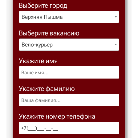
Выберите город
Верхняя Пышма
Березовс
Выберите вакансию
Березов
Вело-курьер
Бийск
Укажите имя
Биробид
Укажите фамилию
Бирск
Благове
Укажите номер телефона
Благода