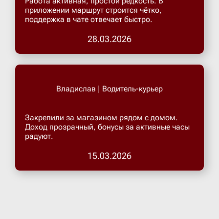
Работа активная, простой редкость. В
приложении маршрут строится чётко,
поддержка в чате отвечает быстро.
Верхнеру
28.03.2026
Верхняя
Витязево
Владислав | Водитель-курьер
Вичуга
Закрепили за магазином рядом с домом.
Доход прозрачный, бонусы за активные часы
радуют.
Владивос
15.03.2026
Владика
Владими