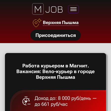
Азов
Верхняя Пышма
Аксай
нсии
Присоединиться
Алексан
щества
ги
Александ
тройства
Работа курьером в Магнит.
рос
Алексеев
Вакансия: Вело-курьер в городе
твет
Верхняя Пышма
Алексин
Доход до: 8 000 руб/день —
Альметье
до 661 руб/час