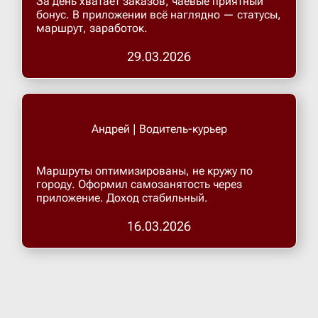
За день хватает заказов, чаевые приятный
бонус. В приложении всё наглядно — статусы,
маршрут, заработок.
Верхнеру
29.03.2026
Верхняя
Витязево
Андрей | Водитель-курьер
Вичуга
Маршруты оптимизированы, не кружу по
городу. Оформил самозанятость через
приложение. Доход стабильный.
Владивос
16.03.2026
Владика
Владими