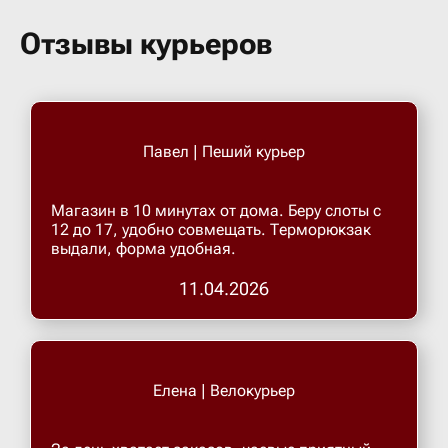
Бугульма
Отзывы курьеров
Бугурусл
Буденнов
Павел | Пеший курьер
Бузулук
Магазин в 10 минутах от дома. Беру слоты с
12 до 17, удобно совмещать. Терморюкзак
выдали, форма удобная.
Валуйки
11.04.2026
Великие 
Великий 
Елена | Велокурьер
Великий 