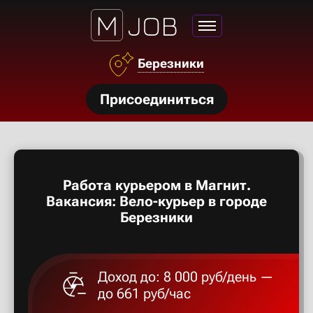
Азов
Березники
Аксай
нсии
Присоединиться
Алексан
щества
ги
Александ
тройства
Работа курьером в Магнит.
рос
Алексеев
Вакансия: Вело-курьер в городе
твет
Березники
Алексин
Доход до: 8 000 руб/день —
Альметье
до 661 руб/час