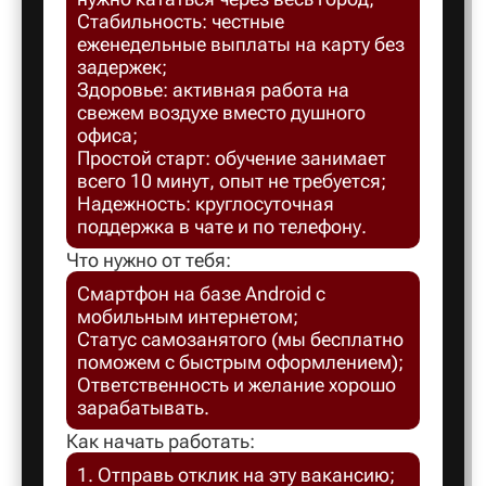
Стабильность: честные
Балахна
еженедельные выплаты на карту без
задержек;
Здоровье: активная работа на
Балашов
свежем воздухе вместо душного
офиса;
Простой старт: обучение занимает
Балтийск
всего 10 минут, опыт не требуется;
Надежность: круглосуточная
поддержка в чате и по телефону.
Барнаул
Что нужно от тебя:
Смартфон на базе Android с
Батайск
мобильным интернетом;
Статус самозанятого (мы бесплатно
поможем с быстрым оформлением);
Безенчук
Ответственность и желание хорошо
зарабатывать.
Белая Ка
Как начать работать:
1. Отправь отклик на эту вакансию;