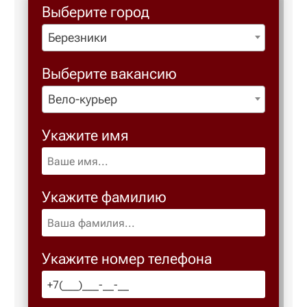
Выберите город
Березники
Березовс
Выберите вакансию
Березов
Вело-курьер
Бийск
Укажите имя
Биробид
Укажите фамилию
Бирск
Благове
Укажите номер телефона
Благода