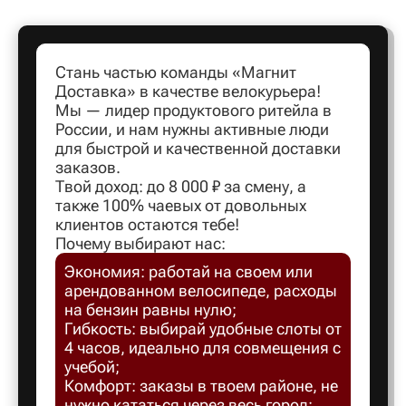
Артем
Стань частью команды «Магнит
Доставка» в качестве велокурьера!
Архангел
Мы — лидер продуктового ритейла в
России, и нам нужны активные люди
для быстрой и качественной доставки
Асбест
заказов.
Твой доход: до 8 000 ₽ за смену, а
также 100% чаевых от довольных
Астрахан
клиентов остаются тебе!
Почему выбирают нас:
Экономия: работай на своем или
Ахтубинс
арендованном велосипеде, расходы
на бензин равны нулю;
Ачинск
Гибкость: выбирай удобные слоты от
4 часов, идеально для совмещения с
учебой;
Балаков
Комфорт: заказы в твоем районе, не
нужно кататься через весь город;