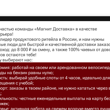
 частью команды «Магнит Доставка» в качестве
рьера!
идер продуктового ритейла в России, и нам нужны
ые люди для быстрой и качественной доставки заказ
оход: до 8 000 ₽ за смену, а также 100% чаевых от до
ов остаются тебе!
у выбирают нас:
омия: работай на своем или арендованном велосипед
оды на бензин равны нулю;
сть: выбирай удобные слоты от 4 часов, идеально для
ещения с учебой;
рт: заказы в твоем районе, не нужно кататься через 
;
ильность: честные еженедельные выплаты на карту бе
ржек;
вье: активная работа на свежем воздухе вместо душ