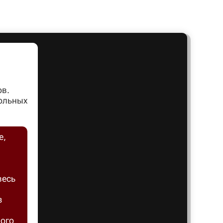
Артем
Архангел
Асбест
ов.
вольных
Астрахан
е,
Ахтубинс
весь
Ачинск
з
Балаков
ного