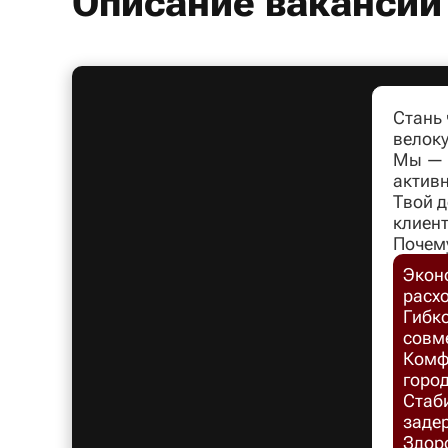
Описание вакансии
Стань
велоку
Мы — л
активн
Твой д
клиент
Почем
Экон
расх
Гибко
совм
Комфо
город
Стаб
заде
Здоро