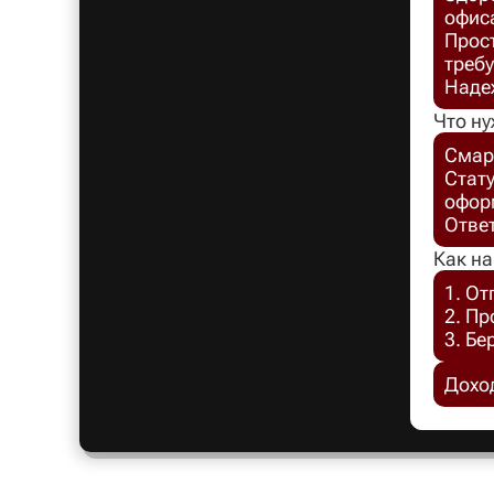
офис
Прост
требу
Надеж
Что ну
Смар
Стат
офор
Отве
Как на
1. От
2. П
3. Бе
Доход