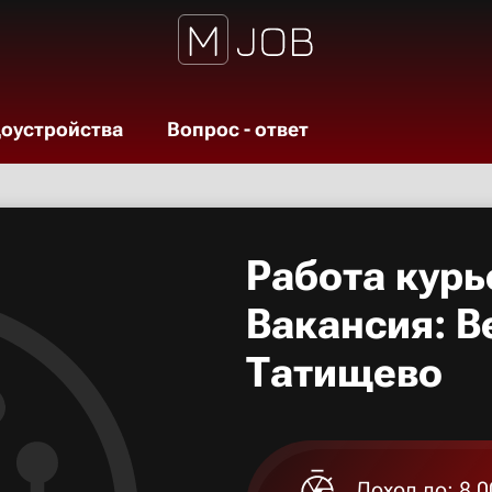
доустройства
Вопрос - ответ
Работа курь
Вакансия: В
Татищево
Доход до: 8 0