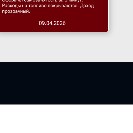
Бугульма
Расходы на топливо покрываются. Доход
прозрачный.
Бугурусл
09.04.2026
Буденнов
Бузулук
Валуйки
Великие 
Великий 
Великий 