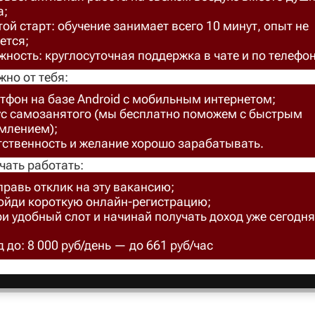
а;
ой старт: обучение занимает всего 10 минут, опыт не
ется;
ность: круглосуточная поддержка в чате и по телефон
жно от тебя:
тфон на базе Android с мобильным интернетом;
ус самозанятого (мы бесплатно поможем с быстрым
млением);
тственность и желание хорошо зарабатывать.
чать работать:
правь отклик на эту вакансию;
ройди короткую онлайн-регистрацию;
ри удобный слот и начинай получать доход уже сегодня
 до: 8 000 руб/день — до 661 руб/час