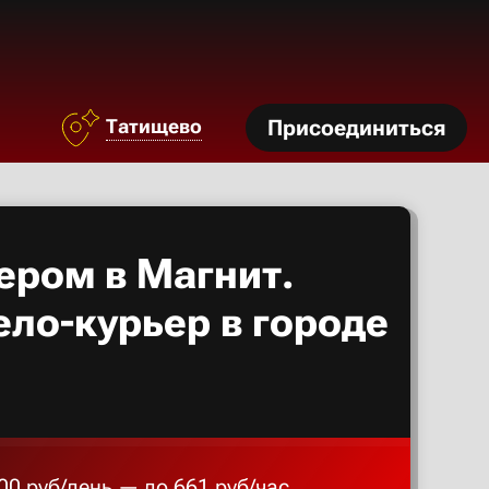
Азов
Аксай
Татищево
Присоединиться
Алексан
Александ
ером в Магнит.
Алексеев
ело-курьер в городе
Алексин
Альметье
00 руб/день — до 661 руб/час