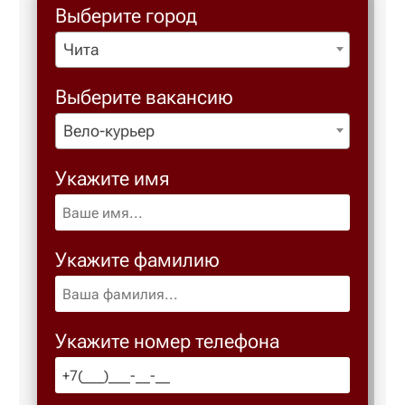
Выберите город
Чита
Березовс
Выберите вакансию
Березов
Вело-курьер
Бийск
Укажите имя
Биробид
Укажите фамилию
Бирск
Благове
Укажите номер телефона
Благода