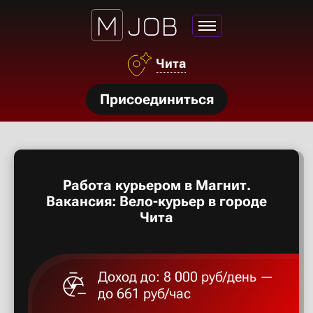
Азов
Чита
Аксай
нсии
Присоединиться
Алексан
щества
ги
Александ
тройства
Работа курьером в Магнит.
рос
Алексеев
Вакансия: Вело-курьер в городе
твет
Чита
Алексин
Доход до: 8 000 руб/день —
Альметье
до 661 руб/час