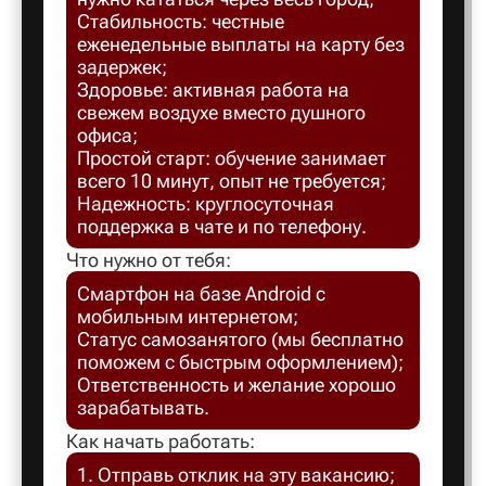
Стабильность: честные
Балахна
еженедельные выплаты на карту без
задержек;
Здоровье: активная работа на
Балашов
свежем воздухе вместо душного
офиса;
Простой старт: обучение занимает
Балтийск
всего 10 минут, опыт не требуется;
Надежность: круглосуточная
поддержка в чате и по телефону.
Барнаул
Что нужно от тебя:
Смартфон на базе Android с
Батайск
мобильным интернетом;
Статус самозанятого (мы бесплатно
поможем с быстрым оформлением);
Безенчук
Ответственность и желание хорошо
зарабатывать.
Белая Ка
Как начать работать:
1. Отправь отклик на эту вакансию;