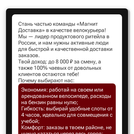
Артем
Стань частью команды «Магнит
Доставка» в качестве велокурьера!
Архангел
Мы — лидер продуктового ритейла в
России, и нам нужны активные люди
для быстрой и качественной доставки
Асбест
заказов.
Твой доход: до 8 000 ₽ за смену, а
также 100% чаевых от довольных
Астрахан
клиентов остаются тебе!
Почему выбирают нас:
Экономия: работай на своем или
Ахтубинс
арендованном велосипеде, расходы
на бензин равны нулю;
Ачинск
Гибкость: выбирай удобные слоты от
4 часов, идеально для совмещения с
учебой;
Балаков
Комфорт: заказы в твоем районе, не
нужно кататься через весь город;