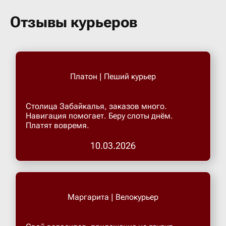
Бугульма
Отзывы курьеров
Бугурусл
Буденнов
Платон | Пеший курьер
Бузулук
Столица Забайкалья, заказов много.
Навигация помогает. Беру слоты днём.
Платят вовремя.
Валуйки
10.03.2026
Великие 
Великий 
Маргарита | Велокурьер
Великий 