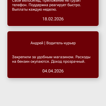
Свой велосипед, приложение не грузит
телефон. Поддержка реагирует быстро.
Выплаты каждую неделю.
Верхнеру
18.02.2026
Верхняя
Витязево
Андрей | Водитель-курьер
Вичуга
Закрепили за удобным магазином. Расходы
на бензин окупаются. Доход прозрачный.
Владивос
04.04.2026
Владика
Владими