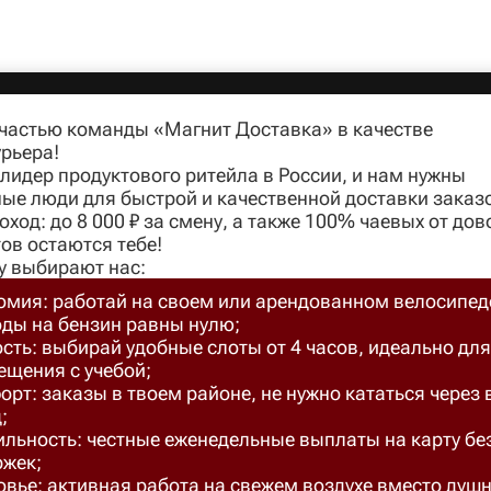
 частью команды «Магнит Доставка» в качестве
рьера!
идер продуктового ритейла в России, и нам нужны
ые люди для быстрой и качественной доставки заказ
оход: до 8 000 ₽ за смену, а также 100% чаевых от до
ов остаются тебе!
у выбирают нас:
омия: работай на своем или арендованном велосипед
оды на бензин равны нулю;
сть: выбирай удобные слоты от 4 часов, идеально для
ещения с учебой;
рт: заказы в твоем районе, не нужно кататься через 
;
ильность: честные еженедельные выплаты на карту бе
ржек;
вье: активная работа на свежем воздухе вместо душ