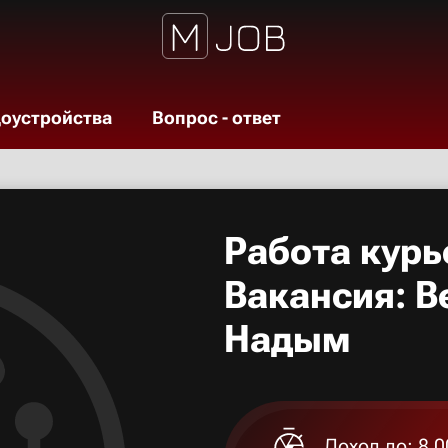
доустройства
Вопрос - ответ
Работа курь
Вакансия: В
Надым
Доход до: 8 0