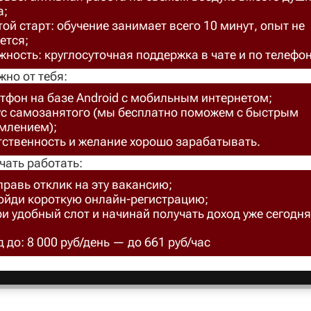
а;
ой старт: обучение занимает всего 10 минут, опыт не
ется;
ность: круглосуточная поддержка в чате и по телефон
жно от тебя:
тфон на базе Android с мобильным интернетом;
ус самозанятого (мы бесплатно поможем с быстрым
млением);
тственность и желание хорошо зарабатывать.
чать работать:
правь отклик на эту вакансию;
ройди короткую онлайн-регистрацию;
ри удобный слот и начинай получать доход уже сегодня
 до: 8 000 руб/день — до 661 руб/час