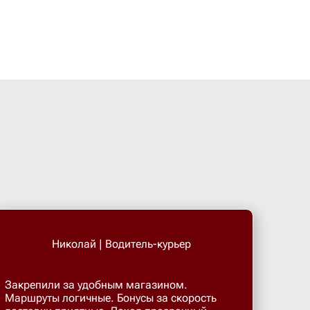
Большой 
Бор
Борисогл
Борович
Братск
Брянск
Николай | Водитель-курьер
Бугры
Закрепили за удобным магазином.
Маршруты логичные. Бонусы за скорость