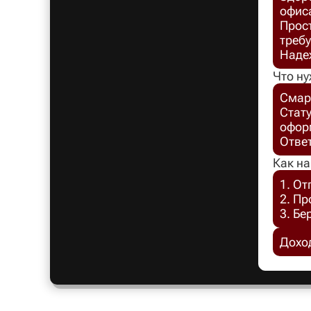
офис
Прост
требу
Надеж
Что ну
Смар
Стат
офор
Отве
Как на
1. От
2. П
3. Бе
Доход