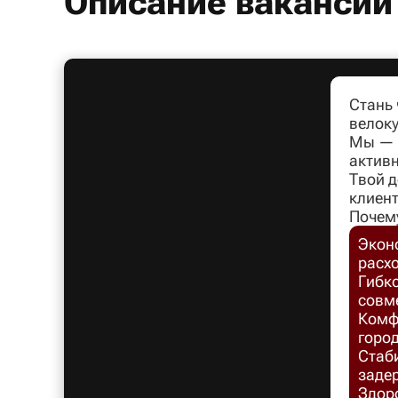
Описание вакансии
Стань
велоку
Мы — л
активн
Твой д
клиент
Почем
Экон
расх
Гибко
совм
Комфо
город
Стаб
заде
Здоро