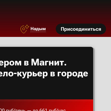
Азов
Аксай
Надым
Присоединиться
Алексан
Александ
ером в Магнит.
Алексеев
ело-курьер в городе
Алексин
Альметье
00 руб/день — до 661 руб/час