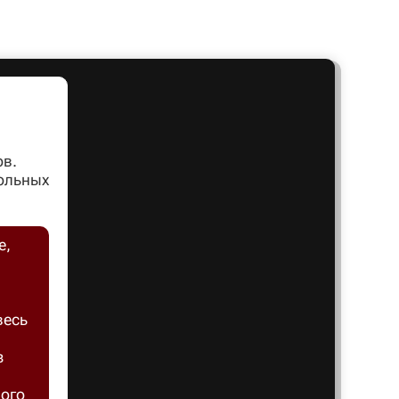
Артем
Архангел
Асбест
ов.
вольных
Астрахан
е,
Ахтубинс
весь
Ачинск
з
Балаков
ного