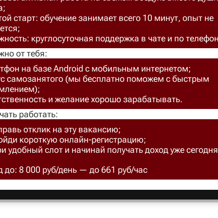
а;
ой старт: обучение занимает всего 10 минут, опыт не
ется;
ность: круглосуточная поддержка в чате и по телефон
жно от тебя:
тфон на базе Android с мобильным интернетом;
ус самозанятого (мы бесплатно поможем с быстрым
млением);
тственность и желание хорошо зарабатывать.
чать работать:
правь отклик на эту вакансию;
ройди короткую онлайн-регистрацию;
ри удобный слот и начинай получать доход уже сегодня
 до: 8 000 руб/день — до 661 руб/час