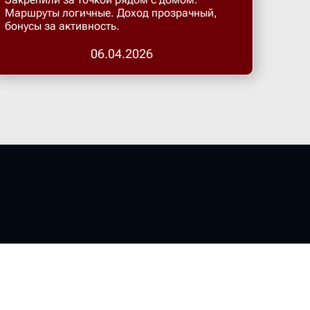
Бугульма
Маршруты логичные. Доход прозрачный,
бонусы за активность.
Бугурусл
06.04.2026
Буденнов
Бузулук
Валуйки
Великие 
Великий 
Великий 