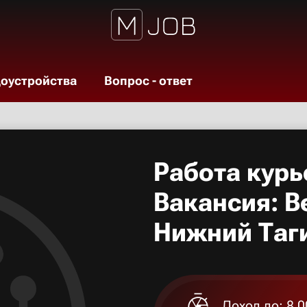
доустройства
Вопрос - ответ
Работа курь
Вакансия: В
Нижний Таг
Доход до: 8 0