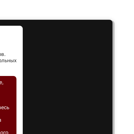
Артем
Архангел
Асбест
ов.
вольных
Астрахан
е,
Ахтубинс
весь
Ачинск
з
Балаков
ного