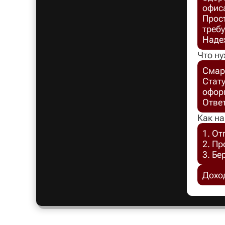
офис
Прост
требу
Надеж
Что ну
Смар
Стат
офор
Отве
Как на
1. От
2. П
3. Бе
Доход