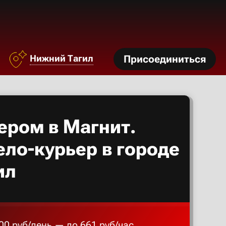
Азов
Аксай
Нижний Тагил
Присоединиться
Алексан
Александ
ером в Магнит.
Алексеев
ело-курьер в городе
ил
Алексин
Альметье
00 руб/день — до 661 руб/час