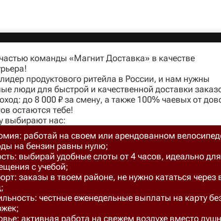
 частью команды «Магнит Доставка» в качестве
рьера!
идер продуктового ритейла в России, и нам нужны
ые люди для быстрой и качественной доставки заказ
оход: до 8 000 ₽ за смену, а также 100% чаевых от до
ов остаются тебе!
у выбирают нас:
омия: работай на своем или арендованном велосипед
оды на бензин равны нулю;
сть: выбирай удобные слоты от 4 часов, идеально для
ещения с учебой;
рт: заказы в твоем районе, не нужно кататься через 
;
ильность: честные еженедельные выплаты на карту бе
ржек;
вье: активная работа на свежем воздухе вместо душ