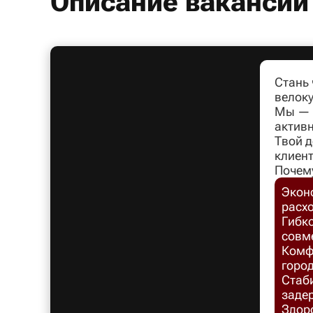
Описание вакансии
Стань
велоку
Мы — л
активн
Твой д
клиент
Почем
Экон
расх
Гибко
совм
Комфо
город
Стаб
заде
Здоро