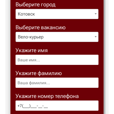
Выберите город
Котовск
Березовс
Выберите вакансию
Березов
Вело-курьер
Бийск
Укажите имя
Биробид
Укажите фамилию
Бирск
Благове
Укажите номер телефона
Благода