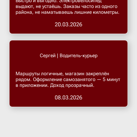
Быстро и выгодно. Электровелосипед
выдают, не устаёшь. Заказы часто из одного
района, не наматываешь лишние километры.
Верхнеру
20.03.2026
Верхняя
Витязево
Сергей | Водитель-курьер
Вичуга
Маршруты логичные, магазин закреплён
рядом. Оформление самозанятого — 5 минут
в приложении. Доход прозрачный.
Владивос
08.03.2026
Владика
Владими