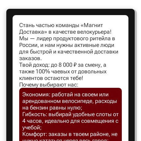
Артем
Стань частью команды «Магнит
Доставка» в качестве велокурьера!
Архангел
Мы — лидер продуктового ритейла в
России, и нам нужны активные люди
для быстрой и качественной доставки
Асбест
заказов.
Твой доход: до 8 000 ₽ за смену, а
также 100% чаевых от довольных
Астрахан
клиентов остаются тебе!
Почему выбирают нас:
Экономия: работай на своем или
Ахтубинс
арендованном велосипеде, расходы
на бензин равны нулю;
Ачинск
Гибкость: выбирай удобные слоты от
4 часов, идеально для совмещения с
учебой;
Балаков
Комфорт: заказы в твоем районе, не
нужно кататься через весь город;