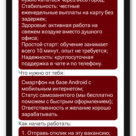
Стабильность: честные
Балахна
еженедельные выплаты на карту без
задержек;
Здоровье: активная работа на
Балашов
свежем воздухе вместо душного
офиса;
Простой старт: обучение занимает
Балтийск
всего 10 минут, опыт не требуется;
Надежность: круглосуточная
поддержка в чате и по телефону.
Барнаул
Что нужно от тебя:
Смартфон на базе Android с
Батайск
мобильным интернетом;
Статус самозанятого (мы бесплатно
поможем с быстрым оформлением);
Безенчук
Ответственность и желание хорошо
зарабатывать.
Белая Ка
Как начать работать:
1. Отправь отклик на эту вакансию;