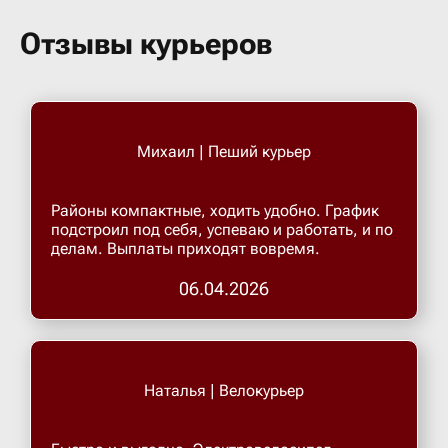
Бугульма
Отзывы курьеров
Бугурусл
Буденнов
Михаил | Пеший курьер
Бузулук
Районы компактные, ходить удобно. График
подстроил под себя, успеваю и работать, и по
делам. Выплаты приходят вовремя.
Валуйки
06.04.2026
Великие 
Великий 
Наталья | Велокурьер
Великий 