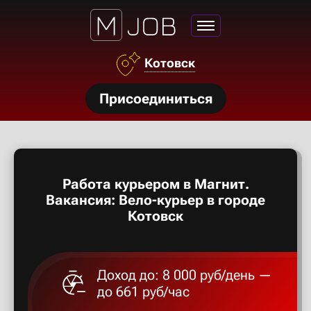
Азов
Котовск
Аксай
нсии
Присоединиться
Алексан
щества
ги
Александ
тройства
Работа курьером в Магнит.
рос
Алексеев
Вакансия: Вело-курьер в городе
твет
Котовск
Алексин
Доход до: 8 000 руб/день —
Альметье
до 661 руб/час